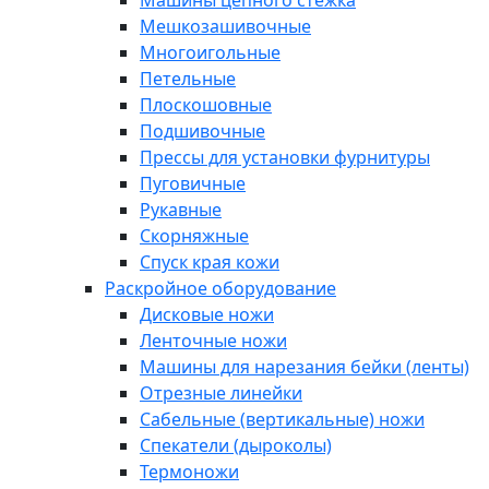
Машины цепного стежка
Мешкозашивочные
Многоигольные
Петельные
Плоскошовные
Подшивочные
Прессы для установки фурнитуры
Пуговичные
Рукавные
Скорняжные
Спуск края кожи
Раскройное оборудование
Дисковые ножи
Ленточные ножи
Машины для нарезания бейки (ленты)
Отрезные линейки
Сабельные (вертикальные) ножи
Спекатели (дыроколы)
Термоножи