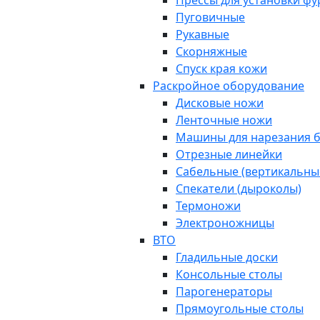
Прессы для установки ф
Пуговичные
Рукавные
Скорняжные
Спуск края кожи
Раскройное оборудование
Дисковые ножи
Ленточные ножи
Машины для нарезания б
Отрезные линейки
Сабельные (вертикальны
Спекатели (дыроколы)
Термоножи
Электроножницы
ВТО
Гладильные доски
Консольные столы
Парогенераторы
Прямоугольные столы