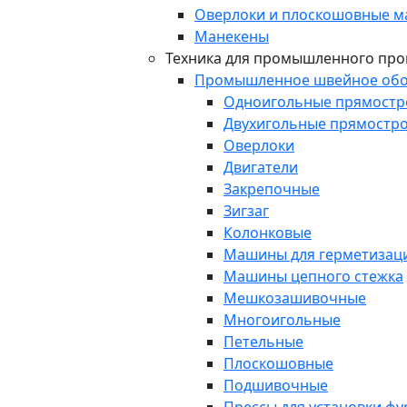
Оверлоки и плоскошовные 
Манекены
Техника для промышленного про
Промышленное швейное обо
Одноигольные прямост
Двухигольные прямостр
Оверлоки
Двигатели
Закрепочные
Зигзаг
Колонковые
Машины для герметизаци
Машины цепного стежка
Мешкозашивочные
Многоигольные
Петельные
Плоскошовные
Подшивочные