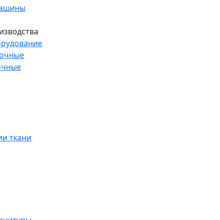
машины
изводства
рудование
рочные
очные
и ткани