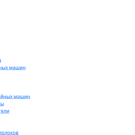
н
я
йных машин
ейных машин
ры
тели
ерлоков