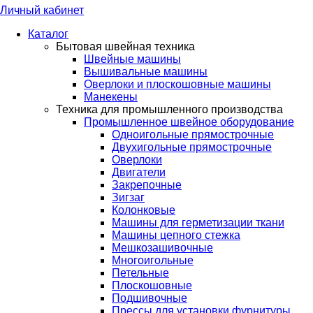
Личный кабинет
Каталог
Бытовая швейная техника
Швейные машины
Вышивальные машины
Оверлоки и плоскошовные машины
Манекены
Техника для промышленного производства
Промышленное швейное оборудование
Одноигольные прямострочные
Двухигольные прямострочные
Оверлоки
Двигатели
Закрепочные
Зигзаг
Колонковые
Машины для герметизации ткани
Машины цепного стежка
Мешкозашивочные
Многоигольные
Петельные
Плоскошовные
Подшивочные
Прессы для установки фурнитуры