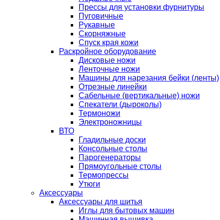
Прессы для установки фурнитуры
Пуговичные
Рукавные
Скорняжные
Спуск края кожи
Раскройное оборудование
Дисковые ножи
Ленточные ножи
Машины для нарезания бейки (ленты)
Отрезные линейки
Сабельные (вертикальные) ножи
Спекатели (дыроколы)
Термоножи
Электроножницы
ВТО
Гладильные доски
Консольные столы
Парогенераторы
Прямоугольные столы
Термопрессы
Утюги
Аксессуары
Аксессуары для шитья
Иглы для бытовых машин
Машинная вышивка