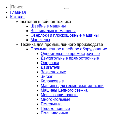
Главная
Каталог
Бытовая швейная техника
Швейные машины
Вышивальные машины
Оверлоки и плоскошовные машины
Манекены
Техника для промышленного производства
Промышленное швейное оборудование
Одноигольные прямострочные
Двухигольные прямострочные
Оверлоки
Двигатели
Закрепочные
Зигзаг
Колонковые
Машины для герметизации ткани
Машины цепного стежка
Мешкозашивочные
Многоигольные
Петельные
Плоскошовные
Подшивочные