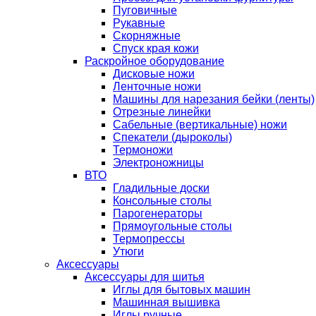
Пуговичные
Рукавные
Скорняжные
Спуск края кожи
Раскройное оборудование
Дисковые ножи
Ленточные ножи
Машины для нарезания бейки (ленты)
Отрезные линейки
Сабельные (вертикальные) ножи
Спекатели (дыроколы)
Термоножи
Электроножницы
ВТО
Гладильные доски
Консольные столы
Парогенераторы
Прямоугольные столы
Термопрессы
Утюги
Аксессуары
Аксессуары для шитья
Иглы для бытовых машин
Машинная вышивка
Иглы ручные