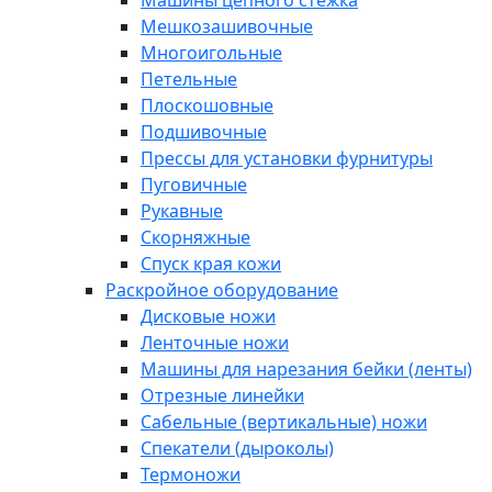
Машины цепного стежка
Мешкозашивочные
Многоигольные
Петельные
Плоскошовные
Подшивочные
Прессы для установки фурнитуры
Пуговичные
Рукавные
Скорняжные
Спуск края кожи
Раскройное оборудование
Дисковые ножи
Ленточные ножи
Машины для нарезания бейки (ленты)
Отрезные линейки
Сабельные (вертикальные) ножи
Спекатели (дыроколы)
Термоножи