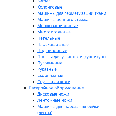
Зигзаг
Колонковые
Машины для герметизации ткани
Машины цепного стежка
Мешкозашивочные
Многоигольные
Петельные
Плоскошовные
Подшивочные
Прессы для установки фурнитуры
Пуговичные
Рукавные
Скорняжные
Спуск края кожи
Раскройное оборудование
Дисковые ножи
Ленточные ножи
Машины для нарезания бейки
(ленты)