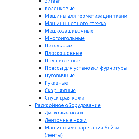
Зигзаг
Колонковые
Машины для герметизации ткани
Машины цепного стежка
Мешкозашивочные
Многоигольные
Петельные
Плоскошовные
Подшивочные
Прессы для установки фурнитуры
Пуговичные
Рукавные
Скорняжные
Спуск края кожи
Раскройное оборудование
Дисковые ножи
Ленточные ножи
Машины для нарезания бейки
(ленты)