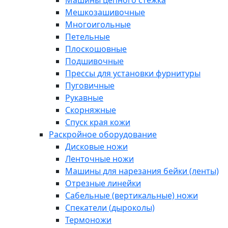
Машины цепного стежка
Мешкозашивочные
Многоигольные
Петельные
Плоскошовные
Подшивочные
Прессы для установки фурнитуры
Пуговичные
Рукавные
Скорняжные
Спуск края кожи
Раскройное оборудование
Дисковые ножи
Ленточные ножи
Машины для нарезания бейки (ленты)
Отрезные линейки
Сабельные (вертикальные) ножи
Спекатели (дыроколы)
Термоножи