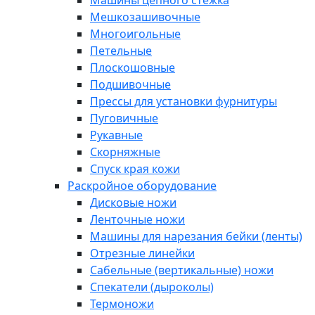
Машины цепного стежка
Мешкозашивочные
Многоигольные
Петельные
Плоскошовные
Подшивочные
Прессы для установки фурнитуры
Пуговичные
Рукавные
Скорняжные
Спуск края кожи
Раскройное оборудование
Дисковые ножи
Ленточные ножи
Машины для нарезания бейки (ленты)
Отрезные линейки
Сабельные (вертикальные) ножи
Спекатели (дыроколы)
Термоножи