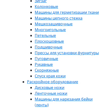
Зигзаг
Колонковые
Машины для герметизации ткани
Машины цепного стежка
Мешкозашивочные
Многоигольные
Петельные
Плоскошовные
Подшивочные
Прессы для установки фурнитуры
Пуговичные
Рукавные
Скорняжные
Спуск края кожи
Раскройное оборудование
Дисковые ножи
Ленточные ножи
Машины для нарезания бейки
(ленты)