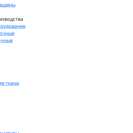
машины
изводства
рудование
рочные
очные
и ткани