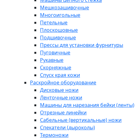
Машины цепного стежка
Мешкозашивочные
Многоигольные
Петельные
Плоскошовные
Подшивочные
Прессы для установки фурнитуры
Пуговичные
Рукавные
Скорняжные
Спуск края кожи
Раскройное оборудование
Дисковые ножи
Ленточные ножи
Машины для нарезания бейки (ленты)
Отрезные линейки
Сабельные (вертикальные) ножи
Спекатели (дыроколы)
Термоножи