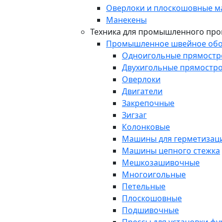
Оверлоки и плоскошовные 
Манекены
Техника для промышленного про
Промышленное швейное обо
Одноигольные прямост
Двухигольные прямостр
Оверлоки
Двигатели
Закрепочные
Зигзаг
Колонковые
Машины для герметизаци
Машины цепного стежка
Мешкозашивочные
Многоигольные
Петельные
Плоскошовные
Подшивочные