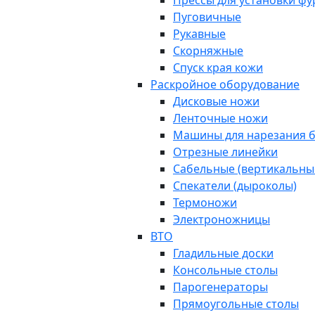
Прессы для установки ф
Пуговичные
Рукавные
Скорняжные
Спуск края кожи
Раскройное оборудование
Дисковые ножи
Ленточные ножи
Машины для нарезания б
Отрезные линейки
Сабельные (вертикальны
Спекатели (дыроколы)
Термоножи
Электроножницы
ВТО
Гладильные доски
Консольные столы
Парогенераторы
Прямоугольные столы