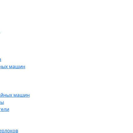
н
я
йных машин
ейных машин
ры
тели
ерлоков