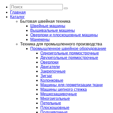
Главная
Каталог
Бытовая швейная техника
Швейные машины
Вышивальные машины
Оверлоки и плоскошовные машины
Манекены
Техника для промышленного производства
Промышленное швейное оборудование
Одноигольные прямострочные
Двухигольные прямострочные
Оверлоки
Двигатели
Закрепочные
Зигзаг
Колонковые
Машины для герметизации ткани
Машины цепного стежка
Мешкозашивочные
Многоигольные
Петельные
Плоскошовные
Подшивочные