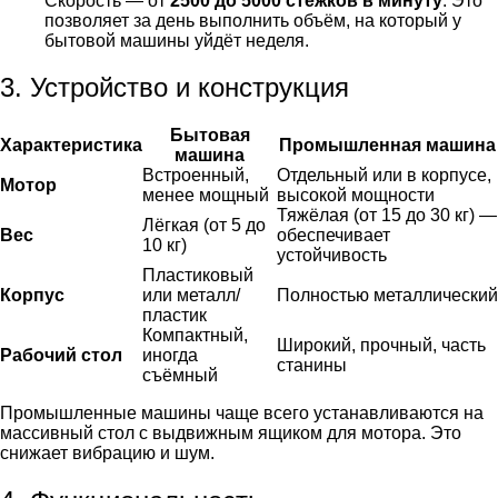
Скорость — от
2500 до 5000 стежков в минуту
. Это
позволяет за день выполнить объём, на который у
бытовой машины уйдёт неделя.
3. Устройство и конструкция
Бытовая
Характеристика
Промышленная машина
машина
Встроенный,
Отдельный или в корпусе,
Мотор
менее мощный
высокой мощности
Тяжёлая (от 15 до 30 кг) —
Лёгкая (от 5 до
Вес
обеспечивает
10 кг)
устойчивость
Пластиковый
Корпус
или металл/
Полностью металлический
пластик
Компактный,
Широкий, прочный, часть
Рабочий стол
иногда
станины
съёмный
Промышленные машины чаще всего устанавливаются на
массивный стол с выдвижным ящиком для мотора. Это
снижает вибрацию и шум.