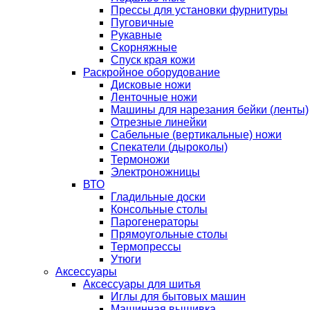
Прессы для установки фурнитуры
Пуговичные
Рукавные
Скорняжные
Спуск края кожи
Раскройное оборудование
Дисковые ножи
Ленточные ножи
Машины для нарезания бейки (ленты)
Отрезные линейки
Сабельные (вертикальные) ножи
Спекатели (дыроколы)
Термоножи
Электроножницы
ВТО
Гладильные доски
Консольные столы
Парогенераторы
Прямоугольные столы
Термопрессы
Утюги
Аксессуары
Аксессуары для шитья
Иглы для бытовых машин
Машинная вышивка