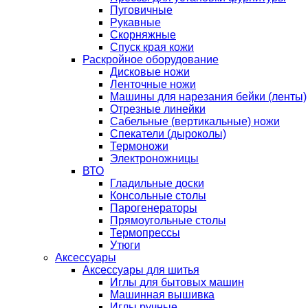
Пуговичные
Рукавные
Скорняжные
Спуск края кожи
Раскройное оборудование
Дисковые ножи
Ленточные ножи
Машины для нарезания бейки (ленты)
Отрезные линейки
Сабельные (вертикальные) ножи
Спекатели (дыроколы)
Термоножи
Электроножницы
ВТО
Гладильные доски
Консольные столы
Парогенераторы
Прямоугольные столы
Термопрессы
Утюги
Аксессуары
Аксессуары для шитья
Иглы для бытовых машин
Машинная вышивка
Иглы ручные