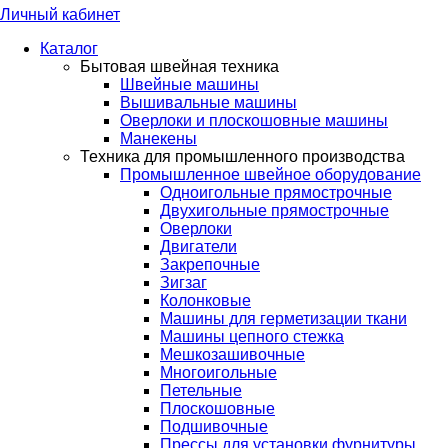
Личный кабинет
Каталог
Бытовая швейная техника
Швейные машины
Вышивальные машины
Оверлоки и плоскошовные машины
Манекены
Техника для промышленного производства
Промышленное швейное оборудование
Одноигольные прямострочные
Двухигольные прямострочные
Оверлоки
Двигатели
Закрепочные
Зигзаг
Колонковые
Машины для герметизации ткани
Машины цепного стежка
Мешкозашивочные
Многоигольные
Петельные
Плоскошовные
Подшивочные
Прессы для установки фурнитуры