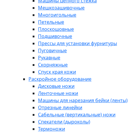
Машины цепного стежка
Мешкозашивочные
Многоигольные
Петельные
Плоскошовные
Подшивочные
Прессы для установки фурнитуры
Пуговичные
Рукавные
Скорняжные
Спуск края кожи
Раскройное оборудование
Дисковые ножи
Ленточные ножи
Машины для нарезания бейки (ленты)
Отрезные линейки
Сабельные (вертикальные) ножи
Спекатели (дыроколы)
Термоножи