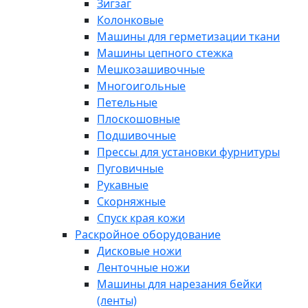
Зигзаг
Колонковые
Машины для герметизации ткани
Машины цепного стежка
Мешкозашивочные
Многоигольные
Петельные
Плоскошовные
Подшивочные
Прессы для установки фурнитуры
Пуговичные
Рукавные
Скорняжные
Спуск края кожи
Раскройное оборудование
Дисковые ножи
Ленточные ножи
Машины для нарезания бейки
(ленты)