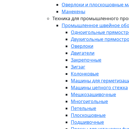
Оверлоки и плоскошовные 
Манекены
Техника для промышленного про
Промышленное швейное обо
Одноигольные прямост
Двухигольные прямостр
Оверлоки
Двигатели
Закрепочные
Зигзаг
Колонковые
Машины для герметизаци
Машины цепного стежка
Мешкозашивочные
Многоигольные
Петельные
Плоскошовные
Подшивочные