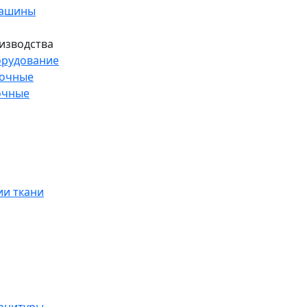
машины
изводства
рудование
рочные
очные
и ткани