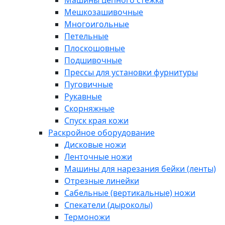
Машины цепного стежка
Мешкозашивочные
Многоигольные
Петельные
Плоскошовные
Подшивочные
Прессы для установки фурнитуры
Пуговичные
Рукавные
Скорняжные
Спуск края кожи
Раскройное оборудование
Дисковые ножи
Ленточные ножи
Машины для нарезания бейки (ленты)
Отрезные линейки
Сабельные (вертикальные) ножи
Спекатели (дыроколы)
Термоножи