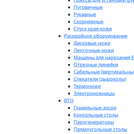
Прессы для установки ф
Пуговичные
Рукавные
Скорняжные
Спуск края кожи
Раскройное оборудование
Дисковые ножи
Ленточные ножи
Машины для нарезания б
Отрезные линейки
Сабельные (вертикальны
Спекатели (дыроколы)
Термоножи
Электроножницы
ВТО
Гладильные доски
Консольные столы
Парогенераторы
Прямоугольные столы