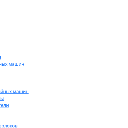
н
я
йных машин
ейных машин
ры
тели
ерлоков