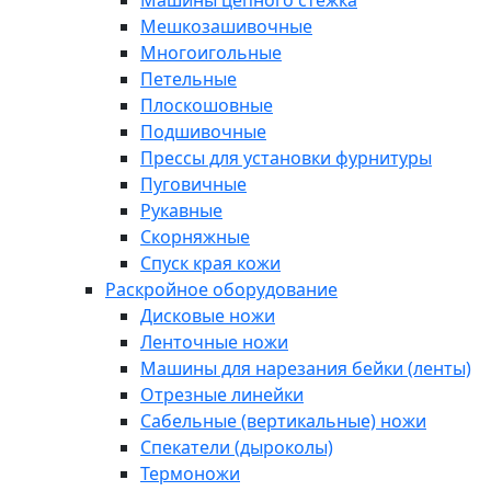
Машины цепного стежка
Мешкозашивочные
Многоигольные
Петельные
Плоскошовные
Подшивочные
Прессы для установки фурнитуры
Пуговичные
Рукавные
Скорняжные
Спуск края кожи
Раскройное оборудование
Дисковые ножи
Ленточные ножи
Машины для нарезания бейки (ленты)
Отрезные линейки
Сабельные (вертикальные) ножи
Спекатели (дыроколы)
Термоножи