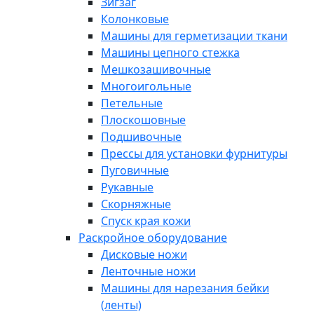
Зигзаг
Колонковые
Машины для герметизации ткани
Машины цепного стежка
Мешкозашивочные
Многоигольные
Петельные
Плоскошовные
Подшивочные
Прессы для установки фурнитуры
Пуговичные
Рукавные
Скорняжные
Спуск края кожи
Раскройное оборудование
Дисковые ножи
Ленточные ножи
Машины для нарезания бейки
(ленты)