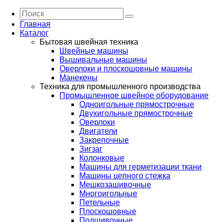
Главная
Каталог
Бытовая швейная техника
Швейные машины
Вышивальные машины
Оверлоки и плоскошовные машины
Манекены
Техника для промышленного производства
Промышленное швейное оборудование
Одноигольные прямострочные
Двухигольные прямострочные
Оверлоки
Двигатели
Закрепочные
Зигзаг
Колонковые
Машины для герметизации ткани
Машины цепного стежка
Мешкозашивочные
Многоигольные
Петельные
Плоскошовные
Подшивочные