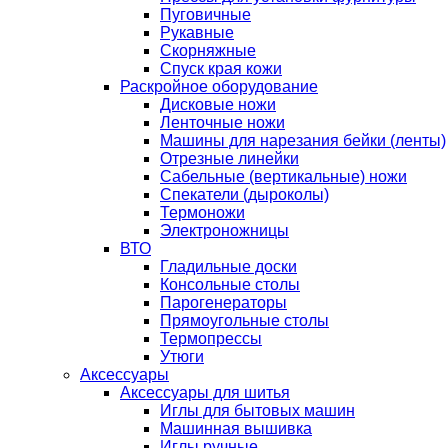
Пуговичные
Рукавные
Скорняжные
Спуск края кожи
Раскройное оборудование
Дисковые ножи
Ленточные ножи
Машины для нарезания бейки (ленты)
Отрезные линейки
Сабельные (вертикальные) ножи
Спекатели (дыроколы)
Термоножи
Электроножницы
ВТО
Гладильные доски
Консольные столы
Парогенераторы
Прямоугольные столы
Термопрессы
Утюги
Аксессуары
Аксессуары для шитья
Иглы для бытовых машин
Машинная вышивка
Иглы ручные