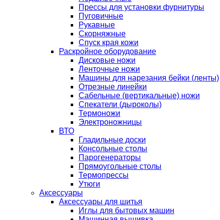
Прессы для установки фурнитуры
Пуговичные
Рукавные
Скорняжные
Спуск края кожи
Раскройное оборудование
Дисковые ножи
Ленточные ножи
Машины для нарезания бейки (ленты)
Отрезные линейки
Сабельные (вертикальные) ножи
Спекатели (дыроколы)
Термоножи
Электроножницы
ВТО
Гладильные доски
Консольные столы
Парогенераторы
Прямоугольные столы
Термопрессы
Утюги
Аксессуары
Аксессуары для шитья
Иглы для бытовых машин
Машинная вышивка