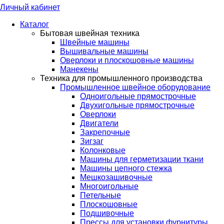
Личный кабинет
Каталог
Бытовая швейная техника
Швейные машины
Вышивальные машины
Оверлоки и плоскошовные машины
Манекены
Техника для промышленного производства
Промышленное швейное оборудование
Одноигольные прямострочные
Двухигольные прямострочные
Оверлоки
Двигатели
Закрепочные
Зигзаг
Колонковые
Машины для герметизации ткани
Машины цепного стежка
Мешкозашивочные
Многоигольные
Петельные
Плоскошовные
Подшивочные
Прессы для установки фурнитуры