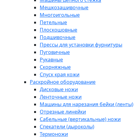
Машины цепного стежка
Мешкозашивочные
Многоигольные
Петельные
Плоскошовные
Подшивочные
Прессы для установки фурнитуры
Пуговичные
Рукавные
Скорняжные
Спуск края кожи
Раскройное оборудование
Дисковые ножи
Ленточные ножи
Машины для нарезания бейки (ленты)
Отрезные линейки
Сабельные (вертикальные) ножи
Спекатели (дыроколы)
Термоножи