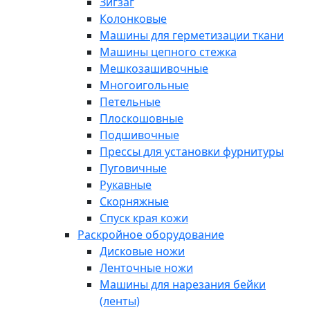
Зигзаг
Колонковые
Машины для герметизации ткани
Машины цепного стежка
Мешкозашивочные
Многоигольные
Петельные
Плоскошовные
Подшивочные
Прессы для установки фурнитуры
Пуговичные
Рукавные
Скорняжные
Спуск края кожи
Раскройное оборудование
Дисковые ножи
Ленточные ножи
Машины для нарезания бейки
(ленты)