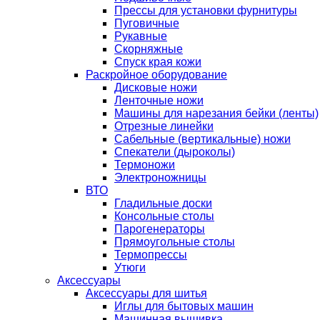
Прессы для установки фурнитуры
Пуговичные
Рукавные
Скорняжные
Спуск края кожи
Раскройное оборудование
Дисковые ножи
Ленточные ножи
Машины для нарезания бейки (ленты)
Отрезные линейки
Сабельные (вертикальные) ножи
Спекатели (дыроколы)
Термоножи
Электроножницы
ВТО
Гладильные доски
Консольные столы
Парогенераторы
Прямоугольные столы
Термопрессы
Утюги
Аксессуары
Аксессуары для шитья
Иглы для бытовых машин
Машинная вышивка