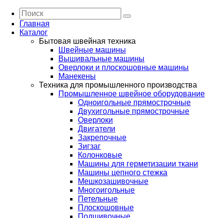
Главная
Каталог
Бытовая швейная техника
Швейные машины
Вышивальные машины
Оверлоки и плоскошовные машины
Манекены
Техника для промышленного производства
Промышленное швейное оборудование
Одноигольные прямострочные
Двухигольные прямострочные
Оверлоки
Двигатели
Закрепочные
Зигзаг
Колонковые
Машины для герметизации ткани
Машины цепного стежка
Мешкозашивочные
Многоигольные
Петельные
Плоскошовные
Подшивочные