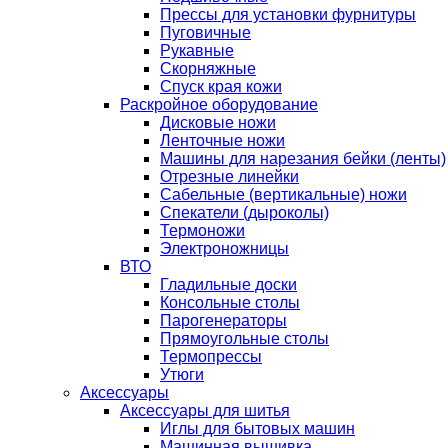
Прессы для установки фурнитуры
Пуговичные
Рукавные
Скорняжные
Спуск края кожи
Раскройное оборудование
Дисковые ножи
Ленточные ножи
Машины для нарезания бейки (ленты)
Отрезные линейки
Сабельные (вертикальные) ножи
Спекатели (дыроколы)
Термоножи
Электроножницы
ВТО
Гладильные доски
Консольные столы
Парогенераторы
Прямоугольные столы
Термопрессы
Утюги
Аксессуары
Аксессуары для шитья
Иглы для бытовых машин
Машинная вышивка