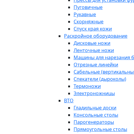
Прессы для установки ф
Пуговичные
Рукавные
Скорняжные
Спуск края кожи
Раскройное оборудование
Дисковые ножи
Ленточные ножи
Машины для нарезания б
Отрезные линейки
Сабельные (вертикальны
Спекатели (дыроколы)
Термоножи
Электроножницы
ВТО
Гладильные доски
Консольные столы
Парогенераторы
Прямоугольные столы