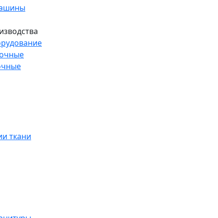
машины
изводства
рудование
рочные
очные
и ткани