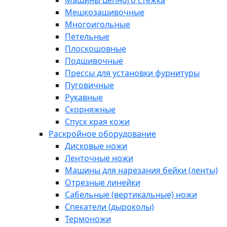
Машины цепного стежка
Мешкозашивочные
Многоигольные
Петельные
Плоскошовные
Подшивочные
Прессы для установки фурнитуры
Пуговичные
Рукавные
Скорняжные
Спуск края кожи
Раскройное оборудование
Дисковые ножи
Ленточные ножи
Машины для нарезания бейки (ленты)
Отрезные линейки
Сабельные (вертикальные) ножи
Спекатели (дыроколы)
Термоножи