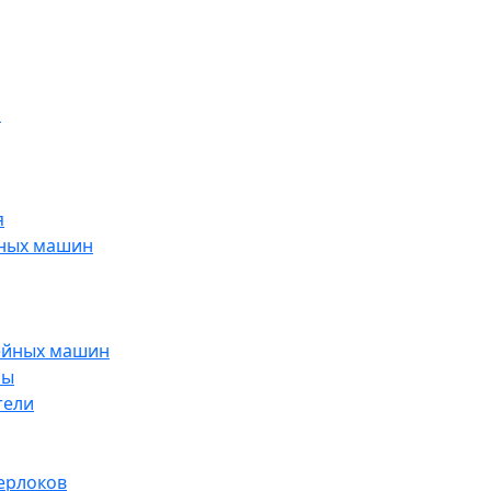
н
я
йных машин
ейных машин
ры
тели
ерлоков