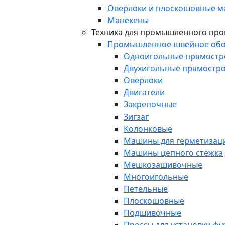
Оверлоки и плоскошовные 
Манекены
Техника для промышленного про
Промышленное швейное обо
Одноигольные прямост
Двухигольные прямостр
Оверлоки
Двигатели
Закрепочные
Зигзаг
Колонковые
Машины для герметизаци
Машины цепного стежка
Мешкозашивочные
Многоигольные
Петельные
Плоскошовные
Подшивочные