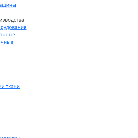
машины
изводства
рудование
рочные
очные
и ткани