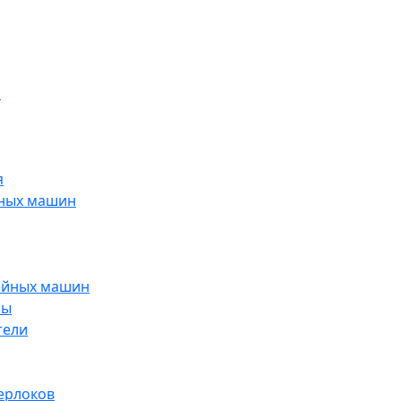
н
я
йных машин
ейных машин
ры
тели
ерлоков