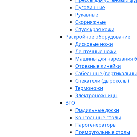
Прессы для установки ф
Пуговичные
Рукавные
Скорняжные
Спуск края кожи
Раскройное оборудование
Дисковые ножи
Ленточные ножи
Машины для нарезания б
Отрезные линейки
Сабельные (вертикальны
Спекатели (дыроколы)
Термоножи
Электроножницы
ВТО
Гладильные доски
Консольные столы
Парогенераторы
Прямоугольные столы