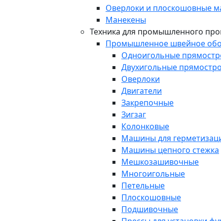
Оверлоки и плоскошовные 
Манекены
Техника для промышленного про
Промышленное швейное обо
Одноигольные прямост
Двухигольные прямостр
Оверлоки
Двигатели
Закрепочные
Зигзаг
Колонковые
Машины для герметизаци
Машины цепного стежка
Мешкозашивочные
Многоигольные
Петельные
Плоскошовные
Подшивочные