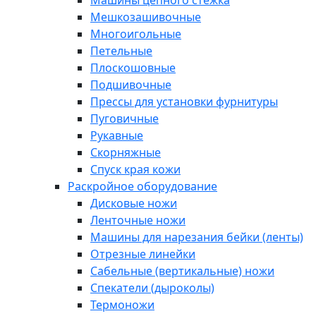
Машины цепного стежка
Мешкозашивочные
Многоигольные
Петельные
Плоскошовные
Подшивочные
Прессы для установки фурнитуры
Пуговичные
Рукавные
Скорняжные
Спуск края кожи
Раскройное оборудование
Дисковые ножи
Ленточные ножи
Машины для нарезания бейки (ленты)
Отрезные линейки
Сабельные (вертикальные) ножи
Спекатели (дыроколы)
Термоножи