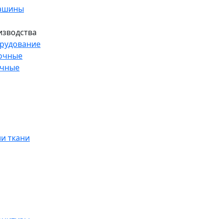
машины
изводства
рудование
очные
очные
и ткани