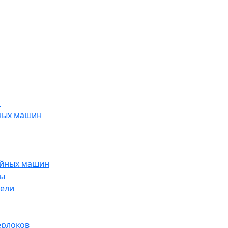
я
ных машин
ейных машин
ры
тели
ерлоков