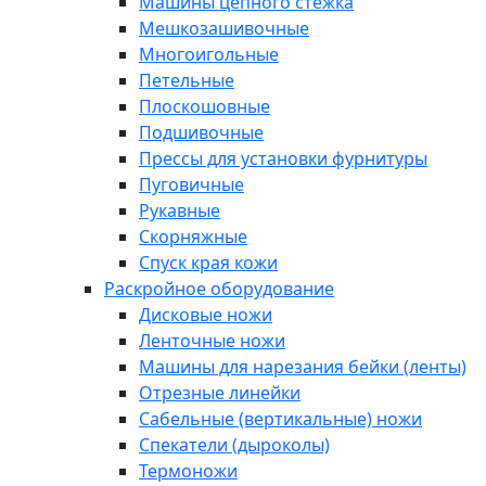
Машины цепного стежка
Мешкозашивочные
Многоигольные
Петельные
Плоскошовные
Подшивочные
Прессы для установки фурнитуры
Пуговичные
Рукавные
Скорняжные
Спуск края кожи
Раскройное оборудование
Дисковые ножи
Ленточные ножи
Машины для нарезания бейки (ленты)
Отрезные линейки
Сабельные (вертикальные) ножи
Спекатели (дыроколы)
Термоножи