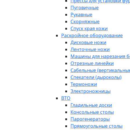
Прессы для установки фу
Пуговичные
Рукавные
Скорняжные
Спуск края кожи
Раскройное оборудование
Дисковые ножи
Ленточные ножи
Машины для нарезания бе
Отрезные линейки
Сабельные (вертикальны
Спекатели (дыроколы)
Термоножи
Электроножницы
ВТО
Гладильные доски
Консольные столы
Парогенераторы
Прямоугольные столы