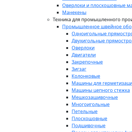
Оверлоки и плоскошовные 
Манекены
Техника для промышленного про
Промышленное швейное обо
Одноигольные прямостр
Двухигольные прямостр
Оверлоки
Двигатели
Закрепочные
Зигзаг
Колонковые
Машины для герметизаци
Машины цепного стежка
Мешкозашивочные
Многоигольные
Петельные
Плоскошовные
Подшивочные