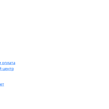
и оплата
й центр
ет