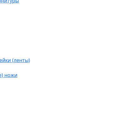
рнитуры
йки (ленты)
е) ножи