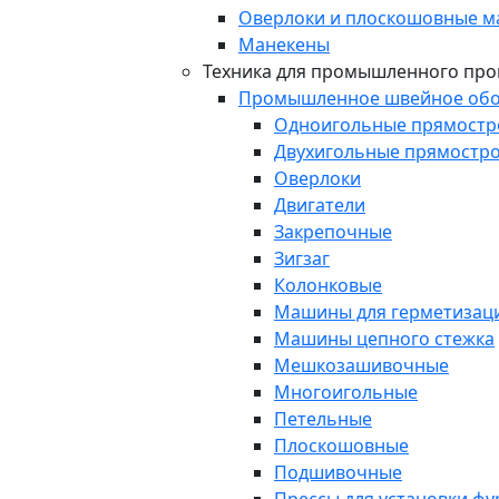
Оверлоки и плоскошовные 
Манекены
Техника для промышленного про
Промышленное швейное обо
Одноигольные прямост
Двухигольные прямостр
Оверлоки
Двигатели
Закрепочные
Зигзаг
Колонковые
Машины для герметизаци
Машины цепного стежка
Мешкозашивочные
Многоигольные
Петельные
Плоскошовные
Подшивочные