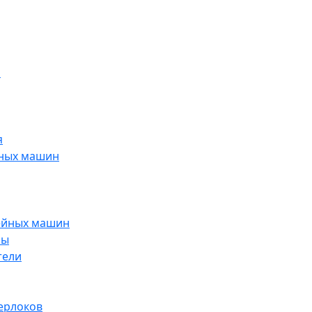
н
я
йных машин
ейных машин
ры
тели
ерлоков