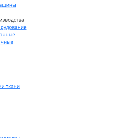
машины
изводства
рудование
рочные
очные
и ткани