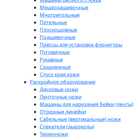
Машины цепного стежка
Мешкозашивочные
Многоигольные
Петельные
Плоскошовные
Подшивочные
Прессы для установки фурнитуры
Пуговичные
Рукавные
Скорняжные
Спуск края кожи
Раскройное оборудование
Дисковые ножи
Ленточные ножи
Машины для нарезания бейки (ленты)
Отрезные линейки
Сабельные (вертикальные) ножи
Спекатели (дыроколы)
Термоножи