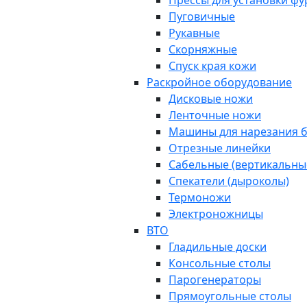
Прессы для установки ф
Пуговичные
Рукавные
Скорняжные
Спуск края кожи
Раскройное оборудование
Дисковые ножи
Ленточные ножи
Машины для нарезания б
Отрезные линейки
Сабельные (вертикальны
Спекатели (дыроколы)
Термоножи
Электроножницы
ВТО
Гладильные доски
Консольные столы
Парогенераторы
Прямоугольные столы