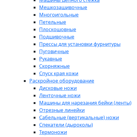
Машины цепного стежка
Мешкозашивочные
Многоигольные
Петельные
Плоскошовные
Подшивочные
Прессы для установки фурнитуры
Пуговичные
Рукавные
Скорняжные
Спуск края кожи
Раскройное оборудование
Дисковые ножи
Ленточные ножи
Машины для нарезания бейки (ленты)
Отрезные линейки
Сабельные (вертикальные) ножи
Спекатели (дыроколы)
Термоножи