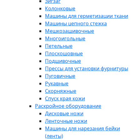
Зигзаг
Колонковые
Машины для герметизации ткани
Машины цепного стежка
Мешкозашивочные
Многоигольные
Петельные
Плоскошовные
Подшивочные
Прессы для установки фурнитуры
Пуговичные
Рукавные
Скорняжные
Спуск края кожи
Раскройное оборудование
Дисковые ножи
Ленточные ножи
Машины для нарезания бейки
(ленты)