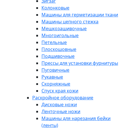
Зигзаг
Колонковые
Машины для герметизации ткани
Машины цепного стежка
Мешкозашивочные
Многоигольные
Петельные
Плоскошовные
Подшивочные
Прессы для установки фурнитуры
Пуговичные
Рукавные
Скорняжные
Спуск края кожи
Раскройное оборудование
Дисковые ножи
Ленточные ножи
Машины для нарезания бейки
(ленты)