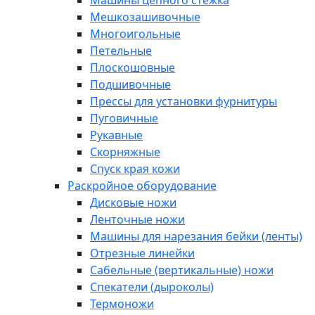
Машины цепного стежка
Мешкозашивочные
Многоигольные
Петельные
Плоскошовные
Подшивочные
Прессы для установки фурнитуры
Пуговичные
Рукавные
Скорняжные
Спуск края кожи
Раскройное оборудование
Дисковые ножи
Ленточные ножи
Машины для нарезания бейки (ленты)
Отрезные линейки
Сабельные (вертикальные) ножи
Спекатели (дыроколы)
Термоножи