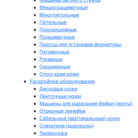
Машины цепного стежка
Мешкозашивочные
Многоигольные
Петельные
Плоскошовные
Подшивочные
Прессы для установки фурнитуры
Пуговичные
Рукавные
Скорняжные
Спуск края кожи
Раскройное оборудование
Дисковые ножи
Ленточные ножи
Машины для нарезания бейки (ленты)
Отрезные линейки
Сабельные (вертикальные) ножи
Спекатели (дыроколы)
Термоножи