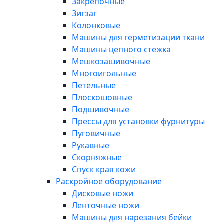
Закрепочные
Зигзаг
Колонковые
Машины для герметизации ткани
Машины цепного стежка
Мешкозашивочные
Многоигольные
Петельные
Плоскошовные
Подшивочные
Прессы для установки фурнитуры
Пуговичные
Рукавные
Скорняжные
Спуск края кожи
Раскройное оборудование
Дисковые ножи
Ленточные ножи
Машины для нарезания бейки