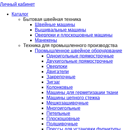
Личный кабинет
Каталог
Бытовая швейная техника
Швейные машины
Вышивальные машины
Оверлоки и плоскошовные машины
Манекены
Техника для промышленного производства
Промышленное швейное оборудование
Одноигольные прямострочные
Двухигольные прямострочные
Оверлоки
Двигатели
Закрепочные
Зигзаг
Колонковые
Машины для герметизации ткани
Машины цепного стежка
Мешкозашивочные
Многоигольные
Петельные
Плоскошовные
Подшивочные
Прессы для установки фурнитуры