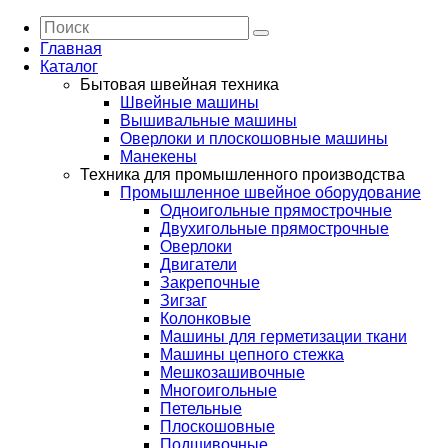
Главная
Каталог
Бытовая швейная техника
Швейные машины
Вышивальные машины
Оверлоки и плоскошовные машины
Манекены
Техника для промышленного производства
Промышленное швейное оборудование
Одноигольные прямострочные
Двухигольные прямострочные
Оверлоки
Двигатели
Закрепочные
Зигзаг
Колонковые
Машины для герметизации ткани
Машины цепного стежка
Мешкозашивочные
Многоигольные
Петельные
Плоскошовные
Подшивочные