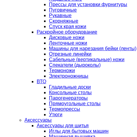
Прессы для установки фурнитуры
Пуговичные
Рукавные
Скорняжные
Спуск края кожи
Раскройное оборудование
Дисковые ножи
Ленточные ножи
Машины для нарезания бейки (ленты)
Отрезные линейки
Сабельные (вертикальные) ножи
Спекатели (дыроколы)
Термоножи
Электроножницы
ВТО
Гладильные доски
Консольные столы
Парогенераторы
Прямоугольные столы
Термопрессы
Утюги
Аксессуары
Аксессуары для шитья
Иглы для бытовых машин
Машинная вышивка