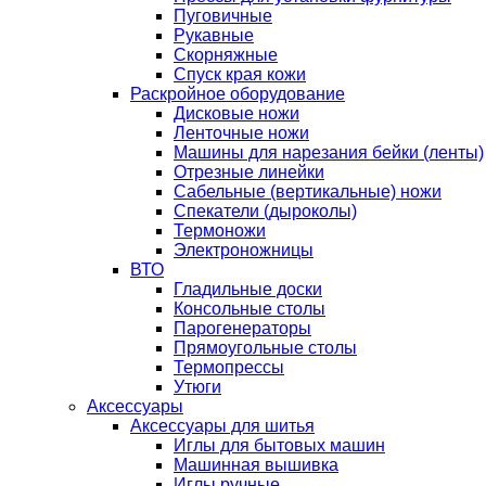
Пуговичные
Рукавные
Скорняжные
Спуск края кожи
Раскройное оборудование
Дисковые ножи
Ленточные ножи
Машины для нарезания бейки (ленты)
Отрезные линейки
Сабельные (вертикальные) ножи
Спекатели (дыроколы)
Термоножи
Электроножницы
ВТО
Гладильные доски
Консольные столы
Парогенераторы
Прямоугольные столы
Термопрессы
Утюги
Аксессуары
Аксессуары для шитья
Иглы для бытовых машин
Машинная вышивка
Иглы ручные