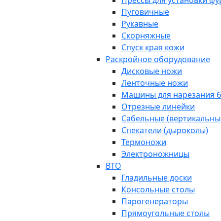
Прессы для установки ф
Пуговичные
Рукавные
Скорняжные
Спуск края кожи
Раскройное оборудование
Дисковые ножи
Ленточные ножи
Машины для нарезания б
Отрезные линейки
Сабельные (вертикальны
Спекатели (дыроколы)
Термоножи
Электроножницы
ВТО
Гладильные доски
Консольные столы
Парогенераторы
Прямоугольные столы