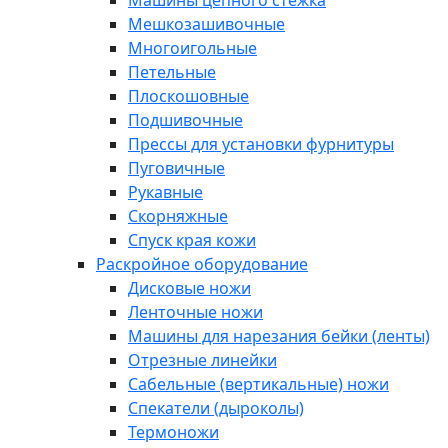
Машины цепного стежка
Мешкозашивочные
Многоигольные
Петельные
Плоскошовные
Подшивочные
Прессы для установки фурнитуры
Пуговичные
Рукавные
Скорняжные
Спуск края кожи
Раскройное оборудование
Дисковые ножи
Ленточные ножи
Машины для нарезания бейки (ленты)
Отрезные линейки
Сабельные (вертикальные) ножи
Спекатели (дыроколы)
Термоножи