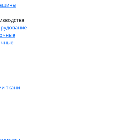
машины
изводства
рудование
рочные
очные
и ткани