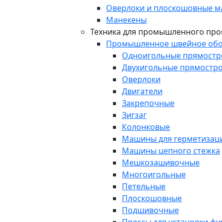
Оверлоки и плоскошовные 
Манекены
Техника для промышленного про
Промышленное швейное обо
Одноигольные прямост
Двухигольные прямостр
Оверлоки
Двигатели
Закрепочные
Зигзаг
Колонковые
Машины для герметизаци
Машины цепного стежка
Мешкозашивочные
Многоигольные
Петельные
Плоскошовные
Подшивочные