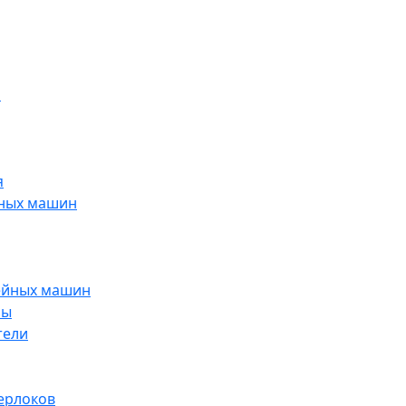
н
я
йных машин
ейных машин
ры
тели
ерлоков