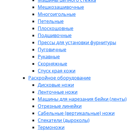
Машины цепного стежка
Мешкозашивочные
Многоигольные
Петельные
Плоскошовные
Подшивочные
Прессы для установки фурнитуры
Пуговичные
Рукавные
Скорняжные
Спуск края кожи
Раскройное оборудование
Дисковые ножи
Ленточные ножи
Машины для нарезания бейки (ленты)
Отрезные линейки
Сабельные (вертикальные) ножи
Спекатели (дыроколы)
Термоножи