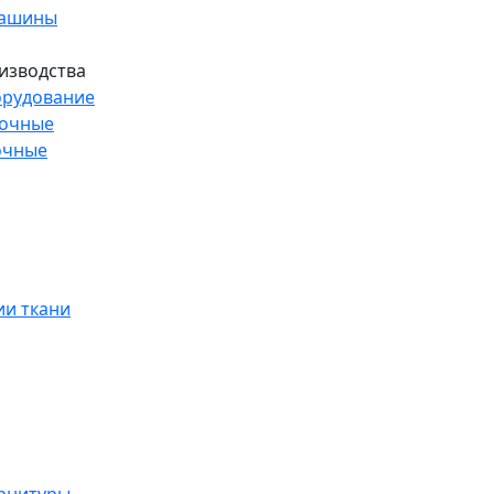
машины
изводства
рудование
рочные
очные
и ткани