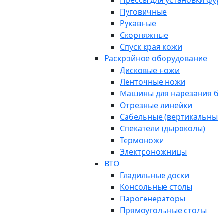
Прессы для установки ф
Пуговичные
Рукавные
Скорняжные
Спуск края кожи
Раскройное оборудование
Дисковые ножи
Ленточные ножи
Машины для нарезания б
Отрезные линейки
Сабельные (вертикальны
Спекатели (дыроколы)
Термоножи
Электроножницы
ВТО
Гладильные доски
Консольные столы
Парогенераторы
Прямоугольные столы