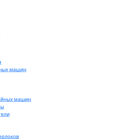
н
я
йных машин
ейных машин
ры
тели
ерлоков