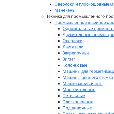
Оверлоки и плоскошовные 
Манекены
Техника для промышленного про
Промышленное швейное обо
Одноигольные прямост
Двухигольные прямостр
Оверлоки
Двигатели
Закрепочные
Зигзаг
Колонковые
Машины для герметизаци
Машины цепного стежка
Мешкозашивочные
Многоигольные
Петельные
Плоскошовные
Подшивочные