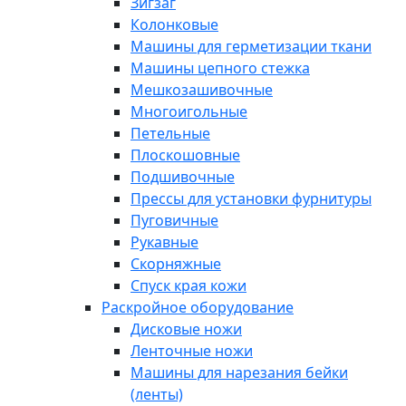
Зигзаг
Колонковые
Машины для герметизации ткани
Машины цепного стежка
Мешкозашивочные
Многоигольные
Петельные
Плоскошовные
Подшивочные
Прессы для установки фурнитуры
Пуговичные
Рукавные
Скорняжные
Спуск края кожи
Раскройное оборудование
Дисковые ножи
Ленточные ножи
Машины для нарезания бейки
(ленты)