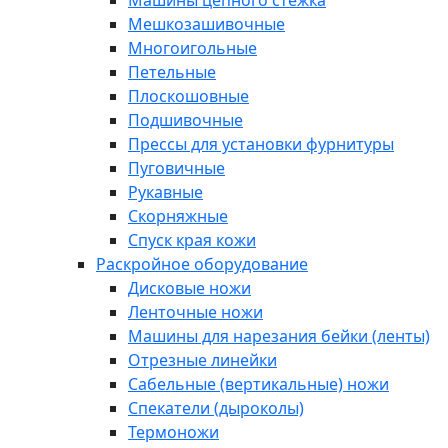
Машины цепного стежка
Мешкозашивочные
Многоигольные
Петельные
Плоскошовные
Подшивочные
Прессы для установки фурнитуры
Пуговичные
Рукавные
Скорняжные
Спуск края кожи
Раскройное оборудование
Дисковые ножи
Ленточные ножи
Машины для нарезания бейки (ленты)
Отрезные линейки
Сабельные (вертикальные) ножи
Спекатели (дыроколы)
Термоножи