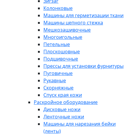
Зигзаг
Колонковые
Машины для герметизации ткани
Машины цепного стежка
Мешкозашивочные
Многоигольные
Петельные
Плоскошовные
Подшивочные
Прессы для установки фурнитуры
Пуговичные
Рукавные
Скорняжные
Спуск края кожи
Раскройное оборудование
Дисковые ножи
Ленточные ножи
Машины для нарезания бейки
(ленты)