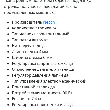
Ткань ровным полотном подается под лапку,
строчка получается идеальной как на
промышленных машинах!
Производитель
Necchi
Количество строчек
34
Тип челнока
горизонтальный
Тип петли
автомат
Нитевдеватель
да
Длина стежка
4 мм
Ширина стежка
6 мм
Регулировка ширины стежка
да
Отключение двигателя ткани
да
Регулятор давления лапки
да
Тип управления
электромеханический
Приставной столик
да
Потребляемая мощность
90 Вт
Вес нетто
7,4 кг
Регулировка положения иглы
да