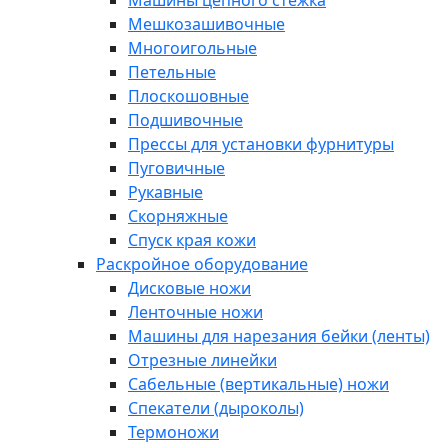
Машины цепного стежка
Мешкозашивочные
Многоигольные
Петельные
Плоскошовные
Подшивочные
Прессы для установки фурнитуры
Пуговичные
Рукавные
Скорняжные
Спуск края кожи
Раскройное оборудование
Дисковые ножи
Ленточные ножи
Машины для нарезания бейки (ленты)
Отрезные линейки
Сабельные (вертикальные) ножи
Спекатели (дыроколы)
Термоножи