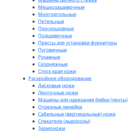
Машины цепного стежка
Мешкозашивочные
Многоигольные
Петельные
Плоскошовные
Подшивочные
Прессы для установки фурнитуры
Пуговичные
Рукавные
Скорняжные
Спуск края кожи
Раскройное оборудование
Дисковые ножи
Ленточные ножи
Машины для нарезания бейки (ленты)
Отрезные линейки
Сабельные (вертикальные) ножи
Спекатели (дыроколы)
Термоножи