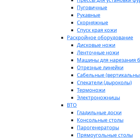
Прессы для установки ф
Пуговичные
Рукавные
Скорняжные
Спуск края кожи
Раскройное оборудование
Дисковые ножи
Ленточные ножи
Машины для нарезания б
Отрезные линейки
Сабельные (вертикальны
Спекатели (дыроколы)
Термоножи
Электроножницы
ВТО
Гладильные доски
Консольные столы
Парогенераторы
Прямоугольные столы