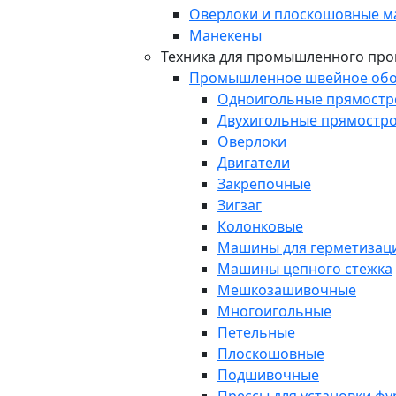
Оверлоки и плоскошовные 
Манекены
Техника для промышленного про
Промышленное швейное обо
Одноигольные прямост
Двухигольные прямостр
Оверлоки
Двигатели
Закрепочные
Зигзаг
Колонковые
Машины для герметизаци
Машины цепного стежка
Мешкозашивочные
Многоигольные
Петельные
Плоскошовные
Подшивочные