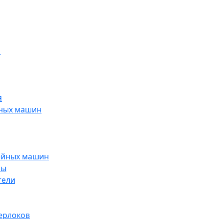
н
я
йных машин
ейных машин
ры
тели
ерлоков