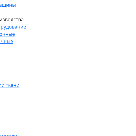
машины
изводства
рудование
рочные
очные
и ткани