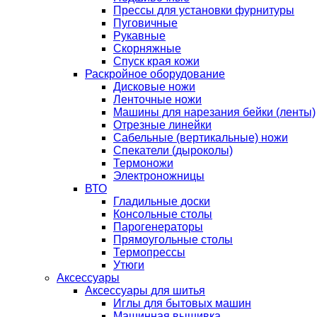
Прессы для установки фурнитуры
Пуговичные
Рукавные
Скорняжные
Спуск края кожи
Раскройное оборудование
Дисковые ножи
Ленточные ножи
Машины для нарезания бейки (ленты)
Отрезные линейки
Сабельные (вертикальные) ножи
Спекатели (дыроколы)
Термоножи
Электроножницы
ВТО
Гладильные доски
Консольные столы
Парогенераторы
Прямоугольные столы
Термопрессы
Утюги
Аксессуары
Аксессуары для шитья
Иглы для бытовых машин
Машинная вышивка