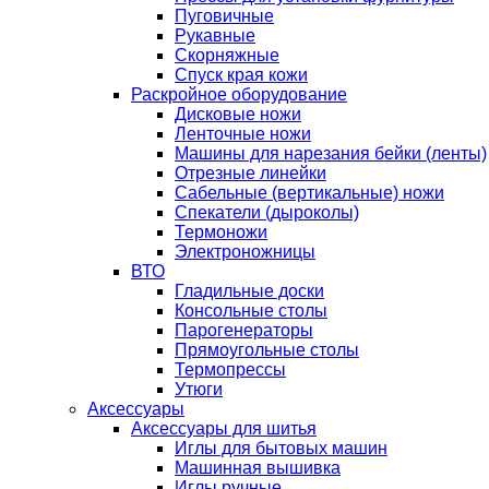
Пуговичные
Рукавные
Скорняжные
Спуск края кожи
Раскройное оборудование
Дисковые ножи
Ленточные ножи
Машины для нарезания бейки (ленты)
Отрезные линейки
Сабельные (вертикальные) ножи
Спекатели (дыроколы)
Термоножи
Электроножницы
ВТО
Гладильные доски
Консольные столы
Парогенераторы
Прямоугольные столы
Термопрессы
Утюги
Аксессуары
Аксессуары для шитья
Иглы для бытовых машин
Машинная вышивка
Иглы ручные