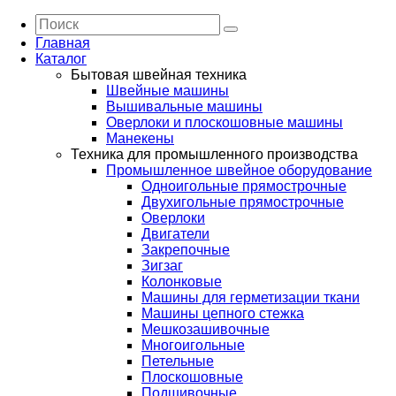
Главная
Каталог
Бытовая швейная техника
Швейные машины
Вышивальные машины
Оверлоки и плоскошовные машины
Манекены
Техника для промышленного производства
Промышленное швейное оборудование
Одноигольные прямострочные
Двухигольные прямострочные
Оверлоки
Двигатели
Закрепочные
Зигзаг
Колонковые
Машины для герметизации ткани
Машины цепного стежка
Мешкозашивочные
Многоигольные
Петельные
Плоскошовные
Подшивочные