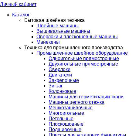
Личный кабинет
Каталог
Бытовая швейная техника
Швейные машины
Вышивальные машины
Оверлоки и плоскошовные машины
Манекены
Техника для промышленного производства
Промышленное швейное оборудование
Одноигольные прямострочные
Двухигольные прямострочные
Оверлоки
Двигатели
Закрепочные
Зигзаг
Колонковые
Машины для герметизации ткани
Машины цепного стежка
Мешкозашивочные
Многоигольные
Петельные
Плоскошовные
Подшивочные
Прессы для установки фурнитуры