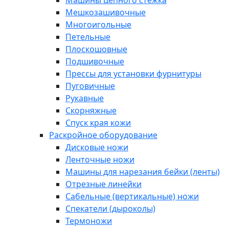
Машины цепного стежка
Мешкозашивочные
Многоигольные
Петельные
Плоскошовные
Подшивочные
Прессы для установки фурнитуры
Пуговичные
Рукавные
Скорняжные
Спуск края кожи
Раскройное оборудование
Дисковые ножи
Ленточные ножи
Машины для нарезания бейки (ленты)
Отрезные линейки
Сабельные (вертикальные) ножи
Спекатели (дыроколы)
Термоножи