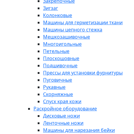
Закрепочные
Зигзаг
Колонковые
Машины для герметизации ткани
Машины цепного стежка
Мешкозашивочные
Многоигольные
Петельные
Плоскошовные
Подшивочные
Прессы для установки фурнитуры
Пуговичные
Рукавные
Скорняжные
Спуск края кожи
Раскройное оборудование
Дисковые ножи
Ленточные ножи
Машины для нарезания бейки