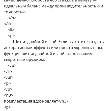
качественно. Скорость 400 стежков в минуту —
идеальный баланс между производительностью и
точностью.
</p>
</li>
<li>
<p>
Шитье двойной иглой. Если вы хотите создать
декоративные эффекты или просто укрепить швы,
функция шитья двойной иглой станет вашим
секретным оружием.
</p>
</li>
</ul>
<p>
</p>
<h3>
Комплектация вдохновляет</h3>
<p>