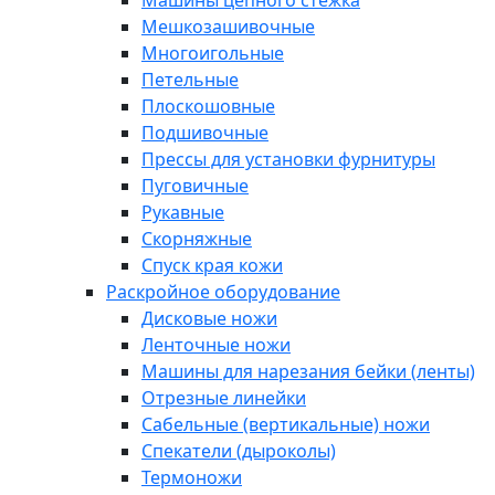
Машины цепного стежка
Мешкозашивочные
Многоигольные
Петельные
Плоскошовные
Подшивочные
Прессы для установки фурнитуры
Пуговичные
Рукавные
Скорняжные
Спуск края кожи
Раскройное оборудование
Дисковые ножи
Ленточные ножи
Машины для нарезания бейки (ленты)
Отрезные линейки
Сабельные (вертикальные) ножи
Спекатели (дыроколы)
Термоножи