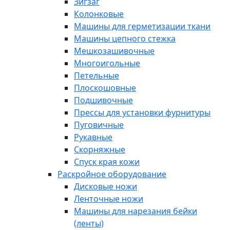
Зигзаг
Колонковые
Машины для герметизации ткани
Машины цепного стежка
Мешкозашивочные
Многоигольные
Петельные
Плоскошовные
Подшивочные
Прессы для установки фурнитуры
Пуговичные
Рукавные
Скорняжные
Спуск края кожи
Раскройное оборудование
Дисковые ножи
Ленточные ножи
Машины для нарезания бейки
(ленты)