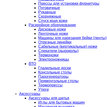
Прессы для установки фурнитуры
Пуговичные
Рукавные
Скорняжные
Спуск края кожи
Раскройное оборудование
Дисковые ножи
Ленточные ножи
Машины для нарезания бейки (ленты)
Отрезные линейки
Сабельные (вертикальные) ножи
Спекатели (дыроколы)
Термоножи
Электроножницы
ВТО
Гладильные доски
Консольные столы
Парогенераторы
Прямоугольные столы
Термопрессы
Утюги
Аксессуары
Аксессуары для шитья
Иглы для бытовых машин
Машинная вышивка