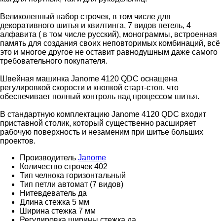
Великолепный набор строчек, в том числе для
декоративного шитья и квилтинга, 7 видов петель, 4
алфавита ( в том числе русский), монограммы, встроенная
память для создания своих неповторимых комбинаций, всё
это и многое другое не оставит равнодушным даже самого
требовательного покупателя.
Швейная машинка Janome 4120 QDC оснащена
регулировкой скорости и кнопкой старт-стоп, что
обеспечивает полный контроль над процессом шитья.
В стандартную комплектацию Janome 4120 QDC входит
приставной столик, который существенно расширяет
рабочую поверхность и незаменим при шитье больших
проектов.
Производитель
Janome
Количество строчек
402
Тип челнока
горизонтальный
Тип петли
автомат (7 видов)
Нитевдеватель
да
Длина стежка
5 мм
Ширина стежка
7 мм
Регулировка ширины стежка
да