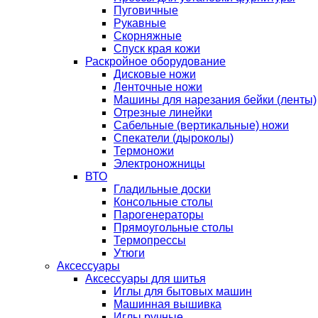
Пуговичные
Рукавные
Скорняжные
Спуск края кожи
Раскройное оборудование
Дисковые ножи
Ленточные ножи
Машины для нарезания бейки (ленты)
Отрезные линейки
Сабельные (вертикальные) ножи
Спекатели (дыроколы)
Термоножи
Электроножницы
ВТО
Гладильные доски
Консольные столы
Парогенераторы
Прямоугольные столы
Термопрессы
Утюги
Аксессуары
Аксессуары для шитья
Иглы для бытовых машин
Машинная вышивка
Иглы ручные