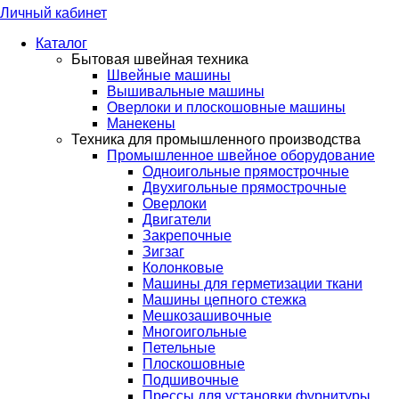
Личный кабинет
Каталог
Бытовая швейная техника
Швейные машины
Вышивальные машины
Оверлоки и плоскошовные машины
Манекены
Техника для промышленного производства
Промышленное швейное оборудование
Одноигольные прямострочные
Двухигольные прямострочные
Оверлоки
Двигатели
Закрепочные
Зигзаг
Колонковые
Машины для герметизации ткани
Машины цепного стежка
Мешкозашивочные
Многоигольные
Петельные
Плоскошовные
Подшивочные
Прессы для установки фурнитуры