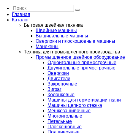
Главная
Каталог
Бытовая швейная техника
Швейные машины
Вышивальные машины
Оверлоки и плоскошовные машины
Манекены
Техника для промышленного производства
Промышленное швейное оборудование
Одноигольные прямострочные
Двухигольные прямострочные
Оверлоки
Двигатели
Закрепочные
Зигзаг
Колонковые
Машины для герметизации ткани
Машины цепного стежка
Мешкозашивочные
Многоигольные
Петельные
Плоскошовные
Подшивочные