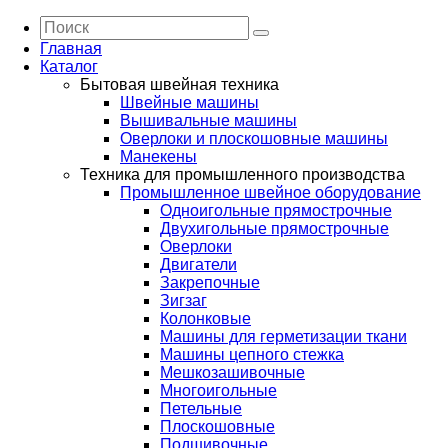
Главная
Каталог
Бытовая швейная техника
Швейные машины
Вышивальные машины
Оверлоки и плоскошовные машины
Манекены
Техника для промышленного производства
Промышленное швейное оборудование
Одноигольные прямострочные
Двухигольные прямострочные
Оверлоки
Двигатели
Закрепочные
Зигзаг
Колонковые
Машины для герметизации ткани
Машины цепного стежка
Мешкозашивочные
Многоигольные
Петельные
Плоскошовные
Подшивочные