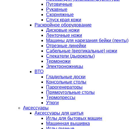
Пуговичные
Рукавные
Скорняжные
Спуск края кожи
Раскройное оборудование
Дисковые ножи
Ленточные ножи
Машины для нарезания бейки (ленты)
Отрезные линейки
Сабельные (вертикальные) ножи
Спекатели (дыроколы)
Термоножи
Электроножницы
ВТО
Гладильные доски
Консольные столы
Парогенераторы
Прямоугольные столы
Термопрессы
Утюги
Аксессуары
Аксессуары для шитья
Иглы для бытовых машин
Машинная вышивка
Иглы ручные