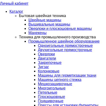
Личный кабинет
Каталог
Бытовая швейная техника
Швейные машины
Вышивальные машины
Оверлоки и плоскошовные машины
Манекены
Техника для промышленного производства
Промышленное швейное оборудование
Одноигольные прямострочные
Двухигольные прямострочные
Оверлоки
Двигатели
Закрепочные
Зигзаг
Колонковые
Машины для герметизации ткани
Машины цепного стежка
Мешкозашивочные
Многоигольные
Петельные
Плоскошовные
Подшивочные
Прессы для установки фурнитуры