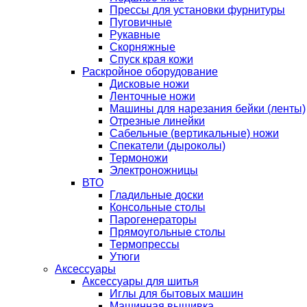
Прессы для установки фурнитуры
Пуговичные
Рукавные
Скорняжные
Спуск края кожи
Раскройное оборудование
Дисковые ножи
Ленточные ножи
Машины для нарезания бейки (ленты)
Отрезные линейки
Сабельные (вертикальные) ножи
Спекатели (дыроколы)
Термоножи
Электроножницы
ВТО
Гладильные доски
Консольные столы
Парогенераторы
Прямоугольные столы
Термопрессы
Утюги
Аксессуары
Аксессуары для шитья
Иглы для бытовых машин
Машинная вышивка