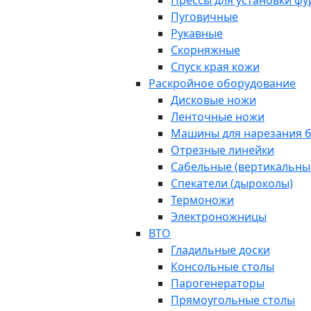
Прессы для установки ф
Пуговичные
Рукавные
Скорняжные
Спуск края кожи
Раскройное оборудование
Дисковые ножи
Ленточные ножи
Машины для нарезания б
Отрезные линейки
Сабельные (вертикальны
Спекатели (дыроколы)
Термоножи
Электроножницы
ВТО
Гладильные доски
Консольные столы
Парогенераторы
Прямоугольные столы