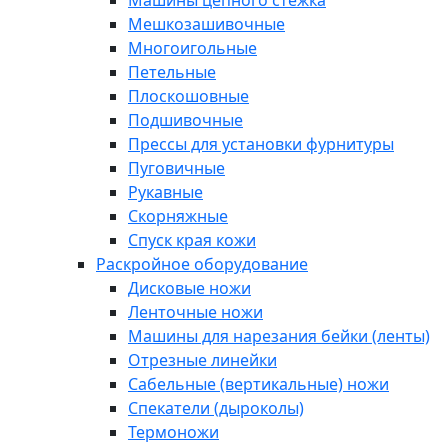
Машины цепного стежка
Мешкозашивочные
Многоигольные
Петельные
Плоскошовные
Подшивочные
Прессы для установки фурнитуры
Пуговичные
Рукавные
Скорняжные
Спуск края кожи
Раскройное оборудование
Дисковые ножи
Ленточные ножи
Машины для нарезания бейки (ленты)
Отрезные линейки
Сабельные (вертикальные) ножи
Спекатели (дыроколы)
Термоножи