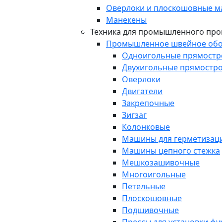
Оверлоки и плоскошовные 
Манекены
Техника для промышленного про
Промышленное швейное обо
Одноигольные прямост
Двухигольные прямостр
Оверлоки
Двигатели
Закрепочные
Зигзаг
Колонковые
Машины для герметизаци
Машины цепного стежка
Мешкозашивочные
Многоигольные
Петельные
Плоскошовные
Подшивочные