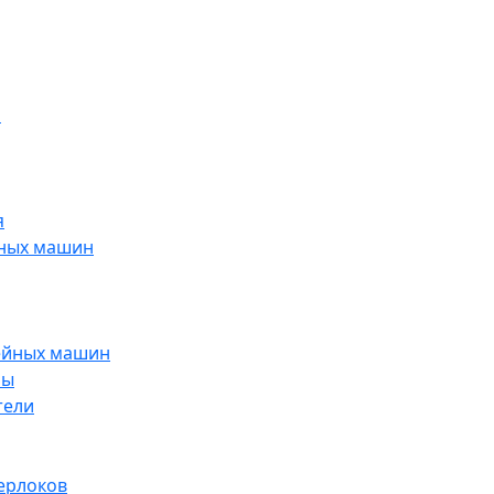
н
я
йных машин
ейных машин
ры
тели
ерлоков