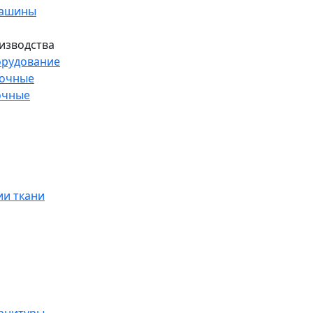
машины
изводства
рудование
рочные
очные
и ткани