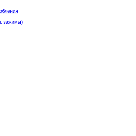
собления
и, зажимы)