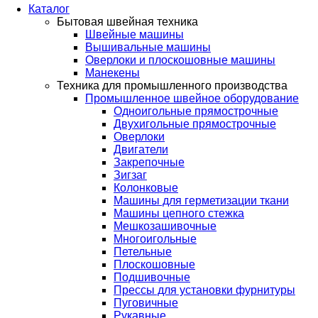
Каталог
Бытовая швейная техника
Швейные машины
Вышивальные машины
Оверлоки и плоскошовные машины
Манекены
Техника для промышленного производства
Промышленное швейное оборудование
Одноигольные прямострочные
Двухигольные прямострочные
Оверлоки
Двигатели
Закрепочные
Зигзаг
Колонковые
Машины для герметизации ткани
Машины цепного стежка
Мешкозашивочные
Многоигольные
Петельные
Плоскошовные
Подшивочные
Прессы для установки фурнитуры
Пуговичные
Рукавные