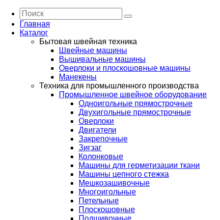
Главная
Каталог
Бытовая швейная техника
Швейные машины
Вышивальные машины
Оверлоки и плоскошовные машины
Манекены
Техника для промышленного производства
Промышленное швейное оборудование
Одноигольные прямострочные
Двухигольные прямострочные
Оверлоки
Двигатели
Закрепочные
Зигзаг
Колонковые
Машины для герметизации ткани
Машины цепного стежка
Мешкозашивочные
Многоигольные
Петельные
Плоскошовные
Подшивочные