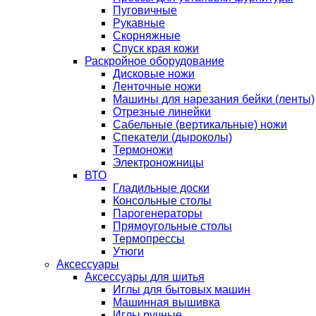
Пуговичные
Рукавные
Скорняжные
Спуск края кожи
Раскройное оборудование
Дисковые ножи
Ленточные ножи
Машины для нарезания бейки (ленты)
Отрезные линейки
Сабельные (вертикальные) ножи
Спекатели (дыроколы)
Термоножи
Электроножницы
ВТО
Гладильные доски
Консольные столы
Парогенераторы
Прямоугольные столы
Термопрессы
Утюги
Аксессуары
Аксессуары для шитья
Иглы для бытовых машин
Машинная вышивка
Иглы ручные