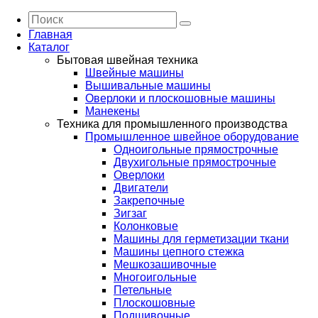
Главная
Каталог
Бытовая швейная техника
Швейные машины
Вышивальные машины
Оверлоки и плоскошовные машины
Манекены
Техника для промышленного производства
Промышленное швейное оборудование
Одноигольные прямострочные
Двухигольные прямострочные
Оверлоки
Двигатели
Закрепочные
Зигзаг
Колонковые
Машины для герметизации ткани
Машины цепного стежка
Мешкозашивочные
Многоигольные
Петельные
Плоскошовные
Подшивочные