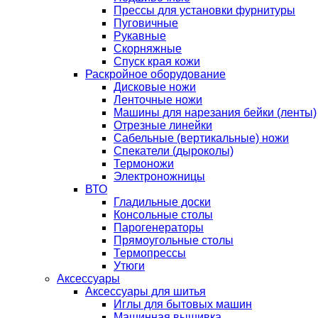
Прессы для установки фурнитуры
Пуговичные
Рукавные
Скорняжные
Спуск края кожи
Раскройное оборудование
Дисковые ножи
Ленточные ножи
Машины для нарезания бейки (ленты)
Отрезные линейки
Сабельные (вертикальные) ножи
Спекатели (дыроколы)
Термоножи
Электроножницы
ВТО
Гладильные доски
Консольные столы
Парогенераторы
Прямоугольные столы
Термопрессы
Утюги
Аксессуары
Аксессуары для шитья
Иглы для бытовых машин
Машинная вышивка