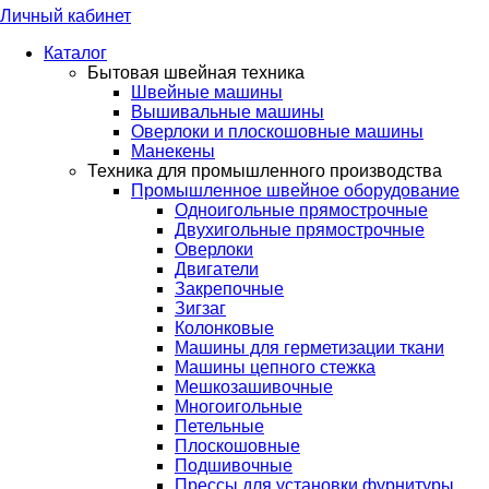
Личный кабинет
Каталог
Бытовая швейная техника
Швейные машины
Вышивальные машины
Оверлоки и плоскошовные машины
Манекены
Техника для промышленного производства
Промышленное швейное оборудование
Одноигольные прямострочные
Двухигольные прямострочные
Оверлоки
Двигатели
Закрепочные
Зигзаг
Колонковые
Машины для герметизации ткани
Машины цепного стежка
Мешкозашивочные
Многоигольные
Петельные
Плоскошовные
Подшивочные
Прессы для установки фурнитуры