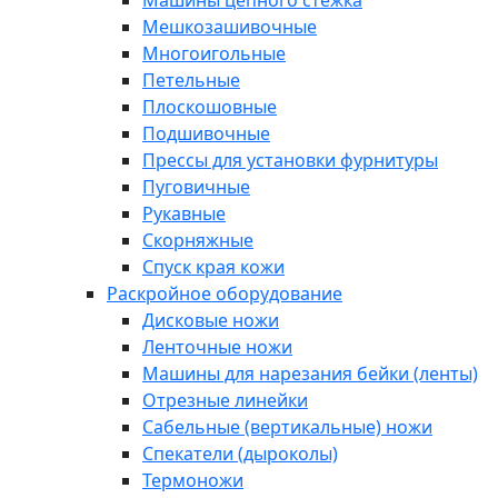
Машины цепного стежка
Мешкозашивочные
Многоигольные
Петельные
Плоскошовные
Подшивочные
Прессы для установки фурнитуры
Пуговичные
Рукавные
Скорняжные
Спуск края кожи
Раскройное оборудование
Дисковые ножи
Ленточные ножи
Машины для нарезания бейки (ленты)
Отрезные линейки
Сабельные (вертикальные) ножи
Спекатели (дыроколы)
Термоножи