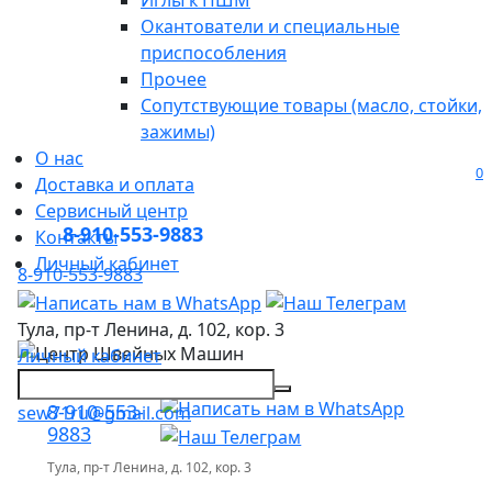
Иглы к ПШМ
Окантователи и специальные
приспособления
Прочее
Сопутствующие товары (масло, стойки,
зажимы)
О нас
Доставка и оплата
Сервисный центр
8-910-553-9883
Контакты
Личный кабинет
8-910-553-9883
Тула, пр-т Ленина, д. 102, кор. 3
Личный кабинет
Товары для шитья и рукоделия
8-910-553-
sew71ru@gmail.com
9883
Тула, пр-т Ленина, д. 102, кор. 3