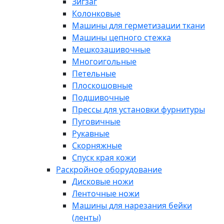
Зигзаг
Колонковые
Машины для герметизации ткани
Машины цепного стежка
Мешкозашивочные
Многоигольные
Петельные
Плоскошовные
Подшивочные
Прессы для установки фурнитуры
Пуговичные
Рукавные
Скорняжные
Спуск края кожи
Раскройное оборудование
Дисковые ножи
Ленточные ножи
Машины для нарезания бейки
(ленты)