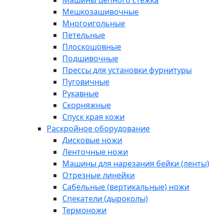
Машины цепного стежка
Мешкозашивочные
Многоигольные
Петельные
Плоскошовные
Подшивочные
Прессы для установки фурнитуры
Пуговичные
Рукавные
Скорняжные
Спуск края кожи
Раскройное оборудование
Дисковые ножи
Ленточные ножи
Машины для нарезания бейки (ленты)
Отрезные линейки
Сабельные (вертикальные) ножи
Спекатели (дыроколы)
Термоножи