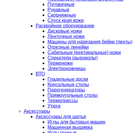
Пуговичные
Рукавные
Скорняжные
Спуск края кожи
Раскройное оборудование
Дисковые ножи
Ленточные ножи
Машины для нарезания бейки (ленты)
Отрезные линейки
Сабельные (вертикальные) ножи
Спекатели (дыроколы)
Термоножи
Электроножницы
ВТО
Гладильные доски
Консольные столы
Парогенераторы
Прямоугольные столы
Термопрессы
Утюги
Аксессуары
Аксессуары для шитья
Иглы для бытовых машин
Машинная вышивка
Иглы ручные