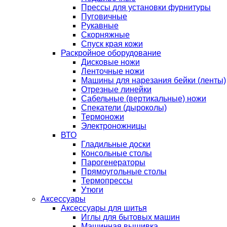
Прессы для установки фурнитуры
Пуговичные
Рукавные
Скорняжные
Спуск края кожи
Раскройное оборудование
Дисковые ножи
Ленточные ножи
Машины для нарезания бейки (ленты)
Отрезные линейки
Сабельные (вертикальные) ножи
Спекатели (дыроколы)
Термоножи
Электроножницы
ВТО
Гладильные доски
Консольные столы
Парогенераторы
Прямоугольные столы
Термопрессы
Утюги
Аксессуары
Аксессуары для шитья
Иглы для бытовых машин
Машинная вышивка