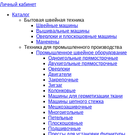
Личный кабинет
Каталог
Бытовая швейная техника
Швейные машины
Вышивальные машины
Оверлоки и плоскошовные машины
Манекены
Техника для промышленного производства
Промышленное швейное оборудование
Одноигольные прямострочные
Двухигольные прямострочные
Оверлоки
Двигатели
Закрепочные
Зигзаг
Колонковые
Машины для герметизации ткани
Машины цепного стежка
Мешкозашивочные
Многоигольные
Петельные
Плоскошовные
Подшивочные
Прессы для установки фурнитуры