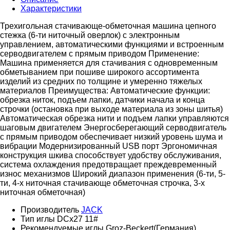
Характеристики
Трехигольная стачивающе-обметочная машина цепного
стежка (6-ти ниточный оверлок) с электронным
управлением, автоматическими функциями и встроенным
серводвигателем с прямым приводом Применение:
Машина применяется для стачивания с одновременным
обметыванием при пошиве широкого ассортимента
изделий из средних по толщине и умеренно тяжелых
материалов Преимущества: Автоматические функции:
обрезка ниток, подъем лапки, датчики начала и конца
строчки (остановка при выходе материала из зоны шитья)
Автоматическая обрезка нити и подъем лапки управляются
шаговым двигателем Энергосберегающий серводвигатель
с прямым приводом обеспечивает низкий уровень шума и
вибрации Модернизированный USB порт Эргономичная
конструкция шкива способствует удобству обслуживания,
система охлаждения предотвращает преждевременный
износ механизмов Широкий диапазон применения (6-ти, 5-
ти, 4-х ниточная стачивающе обметочная строчка, 3-х
ниточная обметочная)
Производитель
JACK
Тип иглы
DCx27 11#
Рекомендуемые иглы
Groz-Beckert(Германия)