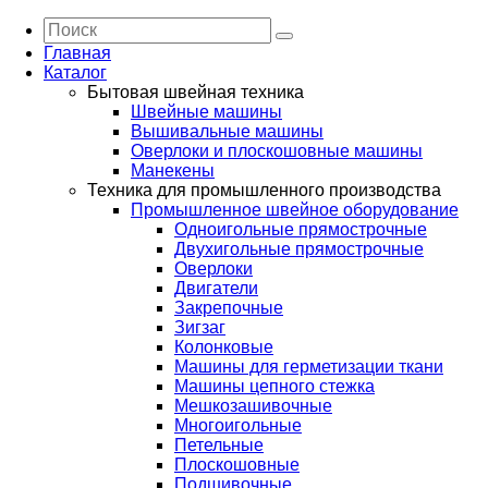
Главная
Каталог
Бытовая швейная техника
Швейные машины
Вышивальные машины
Оверлоки и плоскошовные машины
Манекены
Техника для промышленного производства
Промышленное швейное оборудование
Одноигольные прямострочные
Двухигольные прямострочные
Оверлоки
Двигатели
Закрепочные
Зигзаг
Колонковые
Машины для герметизации ткани
Машины цепного стежка
Мешкозашивочные
Многоигольные
Петельные
Плоскошовные
Подшивочные