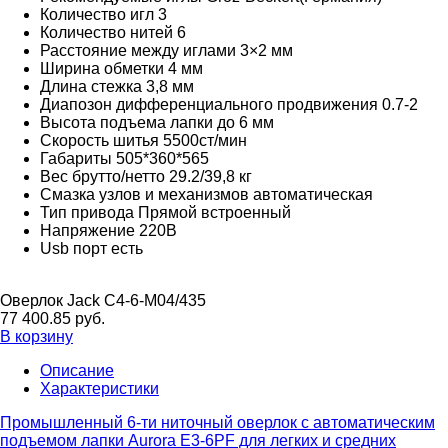
Количество игл
3
Количество нитей
6
Расстояние между иглами
3×2 мм
Ширина обметки
4 мм
Длина стежка
3,8 мм
Диапозон дифференциального продвижения
0.7-2
Высота подъема лапки
до 6 мм
Скорость шитья
5500ст/мин
Габариты
505*360*565
Вес брутто/нетто
29.2/39,8 кг
Смазка узлов и механизмов
автоматическая
Тип привода
Прямой встроенный
Напряжение
220В
Usb порт
есть
Оверлок Jack C4-6-M04/435
77 400.85 руб.
В корзину
Описание
Характеристики
Промышленный 6-ти ниточный оверлок с автоматическим
подъемом лапки Aurora E3-6PF для легких и средних