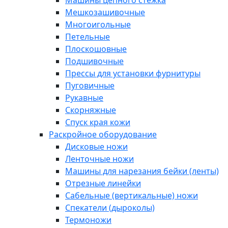
Машины цепного стежка
Мешкозашивочные
Многоигольные
Петельные
Плоскошовные
Подшивочные
Прессы для установки фурнитуры
Пуговичные
Рукавные
Скорняжные
Спуск края кожи
Раскройное оборудование
Дисковые ножи
Ленточные ножи
Машины для нарезания бейки (ленты)
Отрезные линейки
Сабельные (вертикальные) ножи
Спекатели (дыроколы)
Термоножи