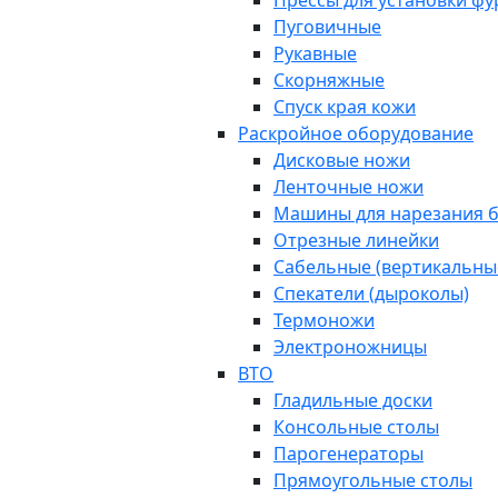
Прессы для установки ф
Пуговичные
Рукавные
Скорняжные
Спуск края кожи
Раскройное оборудование
Дисковые ножи
Ленточные ножи
Машины для нарезания б
Отрезные линейки
Сабельные (вертикальны
Спекатели (дыроколы)
Термоножи
Электроножницы
ВТО
Гладильные доски
Консольные столы
Парогенераторы
Прямоугольные столы