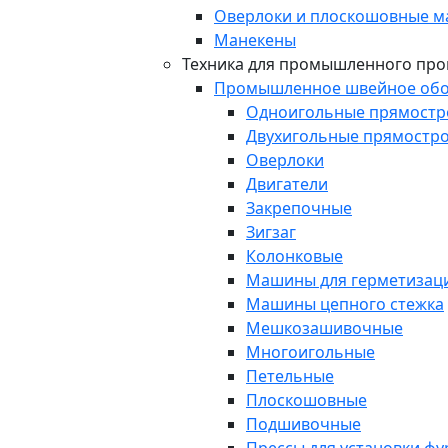
Оверлоки и плоскошовные 
Манекены
Техника для промышленного про
Промышленное швейное обо
Одноигольные прямост
Двухигольные прямостр
Оверлоки
Двигатели
Закрепочные
Зигзаг
Колонковые
Машины для герметизаци
Машины цепного стежка
Мешкозашивочные
Многоигольные
Петельные
Плоскошовные
Подшивочные