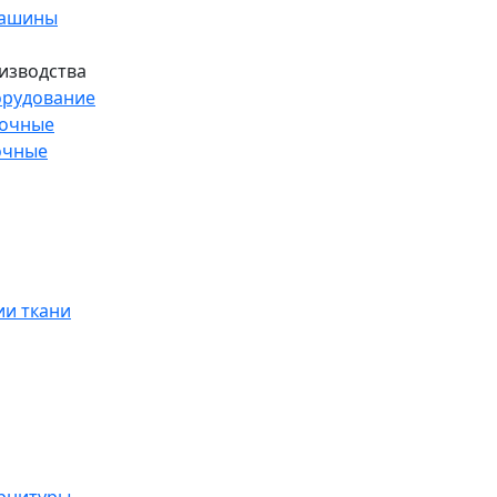
машины
изводства
рудование
рочные
очные
и ткани