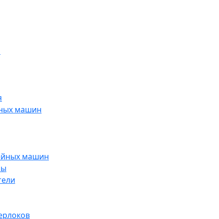
н
я
йных машин
ейных машин
ры
тели
ерлоков