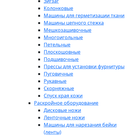
Зигзаг
Колонковые
Машины для герметизации ткани
Машины цепного стежка
Мешкозашивочные
Многоигольные
Петельные
Плоскошовные
Подшивочные
Прессы для установки фурнитуры
Пуговичные
Рукавные
Скорняжные
Спуск края кожи
Раскройное оборудование
Дисковые ножи
Ленточные ножи
Машины для нарезания бейки
(ленты)