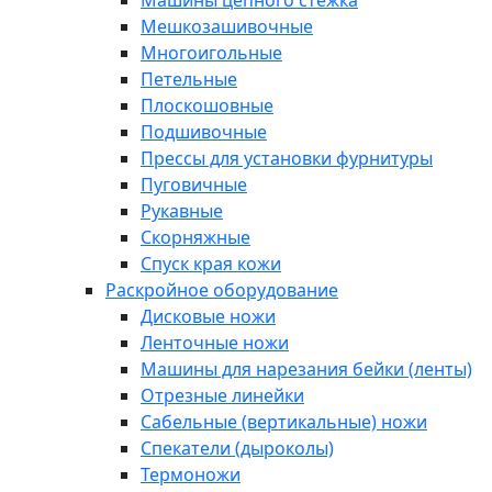
Машины цепного стежка
Мешкозашивочные
Многоигольные
Петельные
Плоскошовные
Подшивочные
Прессы для установки фурнитуры
Пуговичные
Рукавные
Скорняжные
Спуск края кожи
Раскройное оборудование
Дисковые ножи
Ленточные ножи
Машины для нарезания бейки (ленты)
Отрезные линейки
Сабельные (вертикальные) ножи
Спекатели (дыроколы)
Термоножи