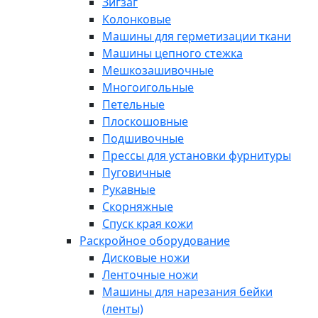
Зигзаг
Колонковые
Машины для герметизации ткани
Машины цепного стежка
Мешкозашивочные
Многоигольные
Петельные
Плоскошовные
Подшивочные
Прессы для установки фурнитуры
Пуговичные
Рукавные
Скорняжные
Спуск края кожи
Раскройное оборудование
Дисковые ножи
Ленточные ножи
Машины для нарезания бейки
(ленты)