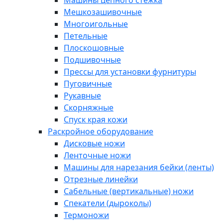
Машины цепного стежка
Мешкозашивочные
Многоигольные
Петельные
Плоскошовные
Подшивочные
Прессы для установки фурнитуры
Пуговичные
Рукавные
Скорняжные
Спуск края кожи
Раскройное оборудование
Дисковые ножи
Ленточные ножи
Машины для нарезания бейки (ленты)
Отрезные линейки
Сабельные (вертикальные) ножи
Спекатели (дыроколы)
Термоножи