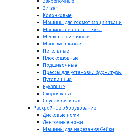
Закрепочные
Зигзаг
Колонковые
Машины для герметизации ткани
Машины цепного стежка
Мешкозашивочные
Многоигольные
Петельные
Плоскошовные
Подшивочные
Прессы для установки фурнитуры
Пуговичные
Рукавные
Скорняжные
Спуск края кожи
Раскройное оборудование
Дисковые ножи
Ленточные ножи
Машины для нарезания бейки