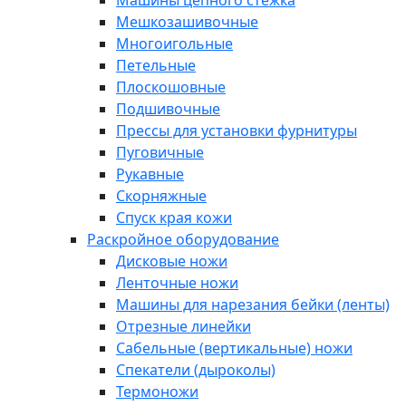
Машины цепного стежка
Мешкозашивочные
Многоигольные
Петельные
Плоскошовные
Подшивочные
Прессы для установки фурнитуры
Пуговичные
Рукавные
Скорняжные
Спуск края кожи
Раскройное оборудование
Дисковые ножи
Ленточные ножи
Машины для нарезания бейки (ленты)
Отрезные линейки
Сабельные (вертикальные) ножи
Спекатели (дыроколы)
Термоножи