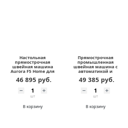
Настольная
Прямострочная
прямострочная
промышленная
швейная машина
швейная машина с
Aurora F5 Home для
автоматикой и
легких и средних
увеличенным
46 895 руб.
49 385 руб.
тканей с
челноком Aurora H5-B
позиционером иглы
шт
шт
В корзину
В корзину