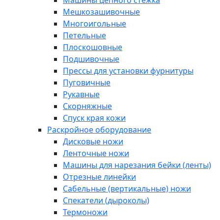
Машины цепного стежка
Мешкозашивочные
Многоигольные
Петельные
Плоскошовные
Подшивочные
Прессы для установки фурнитуры
Пуговичные
Рукавные
Скорняжные
Спуск края кожи
Раскройное оборудование
Дисковые ножи
Ленточные ножи
Машины для нарезания бейки (ленты)
Отрезные линейки
Сабельные (вертикальные) ножи
Спекатели (дыроколы)
Термоножи