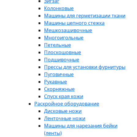
Зигзаг
Колонковые
Машины для герметизации ткани
Машины цепного стежка
Мешкозашивочные
Многоигольные
Петельные
Плоскошовные
Подшивочные
Прессы для установки фурнитуры
Пуговичные
Рукавные
Скорняжные
Спуск края кожи
Раскройное оборудование
Дисковые ножи
Ленточные ножи
Машины для нарезания бейки
(ленты)