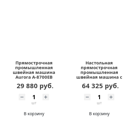
Прямострочная
Настольная
промышленная
прямострочная
швейная машина
промышленная
Aurora A-8700EB
швейная машина с
шагающей лапкой
29 880 руб.
64 325 руб.
AURORA H63-L Home
(автоматические
функции,
дизайнерские
шт
шт
строчки)
В корзину
В корзину