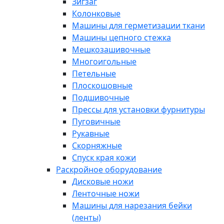
Зигзаг
Колонковые
Машины для герметизации ткани
Машины цепного стежка
Мешкозашивочные
Многоигольные
Петельные
Плоскошовные
Подшивочные
Прессы для установки фурнитуры
Пуговичные
Рукавные
Скорняжные
Спуск края кожи
Раскройное оборудование
Дисковые ножи
Ленточные ножи
Машины для нарезания бейки
(ленты)