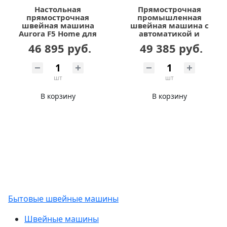
Настольная
Прямострочная
прямострочная
промышленная
швейная машина
швейная машина с
Aurora F5 Home для
автоматикой и
легких и средних
увеличенным
46 895 руб.
49 385 руб.
тканей с
челноком Aurora H5-B
позиционером иглы
шт
шт
В корзину
В корзину
Бытовые швейные машины
Швейные машины