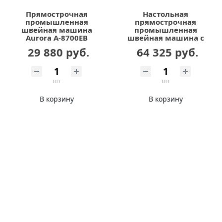
Прямострочная
Настольная
промышленная
прямострочная
швейная машина
промышленная
Aurora A-8700EB
швейная машина с
шагающей лапкой
29 880 руб.
64 325 руб.
AURORA H63-L Home
(автоматические
функции,
дизайнерские
шт
шт
строчки)
В корзину
В корзину