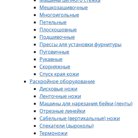
Машины цепного стежка
Мешкозашивочные
Многоигольные
Петельные
Плоскошовные
Подшивочные
Прессы для установки фурнитуры
Пуговичные
Рукавные
Скорняжные
Спуск края кожи
Раскройное оборудование
Дисковые ножи
Ленточные ножи
Машины для нарезания бейки (ленты)
Отрезные линейки
Сабельные (вертикальные) ножи
Спекатели (дыроколы)
Термоножи