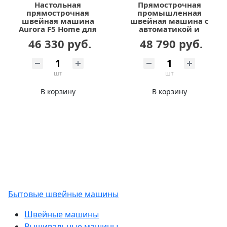
Настольная
Прямострочная
прямострочная
промышленная
швейная машина
швейная машина с
Aurora F5 Home для
автоматикой и
легких и средних
увеличенным
46 330 руб.
48 790 руб.
тканей с
челноком Aurora H5-B
позиционером иглы
шт
шт
В корзину
В корзину
Бытовые швейные машины
Швейные машины
Вышивальные машины