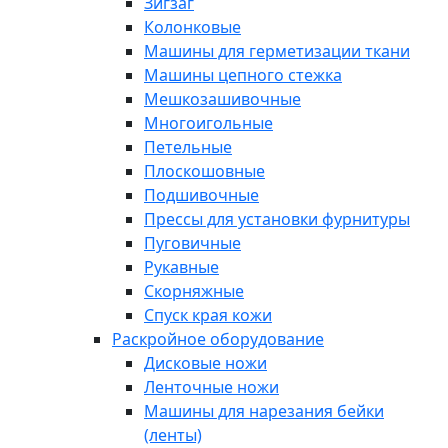
Зигзаг
Колонковые
Машины для герметизации ткани
Машины цепного стежка
Мешкозашивочные
Многоигольные
Петельные
Плоскошовные
Подшивочные
Прессы для установки фурнитуры
Пуговичные
Рукавные
Скорняжные
Спуск края кожи
Раскройное оборудование
Дисковые ножи
Ленточные ножи
Машины для нарезания бейки
(ленты)