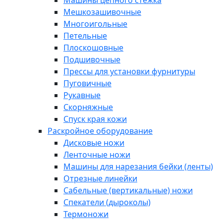
Машины цепного стежка
Мешкозашивочные
Многоигольные
Петельные
Плоскошовные
Подшивочные
Прессы для установки фурнитуры
Пуговичные
Рукавные
Скорняжные
Спуск края кожи
Раскройное оборудование
Дисковые ножи
Ленточные ножи
Машины для нарезания бейки (ленты)
Отрезные линейки
Сабельные (вертикальные) ножи
Спекатели (дыроколы)
Термоножи