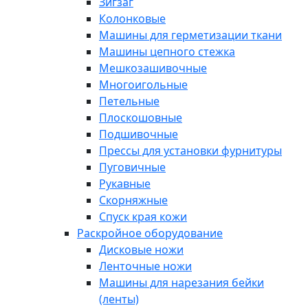
Зигзаг
Колонковые
Машины для герметизации ткани
Машины цепного стежка
Мешкозашивочные
Многоигольные
Петельные
Плоскошовные
Подшивочные
Прессы для установки фурнитуры
Пуговичные
Рукавные
Скорняжные
Спуск края кожи
Раскройное оборудование
Дисковые ножи
Ленточные ножи
Машины для нарезания бейки
(ленты)