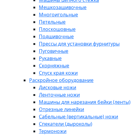
Машины цепного стежка
Мешкозашивочные
Многоигольные
Петельные
Плоскошовные
Подшивочные
Прессы для установки фурнитуры
Пуговичные
Рукавные
Скорняжные
Спуск края кожи
Раскройное оборудование
Дисковые ножи
Ленточные ножи
Машины для нарезания бейки (ленты)
Отрезные линейки
Сабельные (вертикальные) ножи
Спекатели (дыроколы)
Термоножи