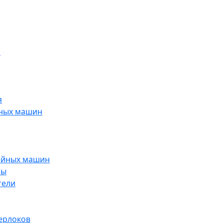
н
я
йных машин
ейных машин
ры
тели
ерлоков