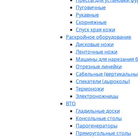
Прессы для установки ф
Пуговичные
Рукавные
Скорняжные
Спуск края кожи
Раскройное оборудование
Дисковые ножи
Ленточные ножи
Машины для нарезания б
Отрезные линейки
Сабельные (вертикальны
Спекатели (дыроколы)
Термоножи
Электроножницы
ВТО
Гладильные доски
Консольные столы
Парогенераторы
Прямоугольные столы