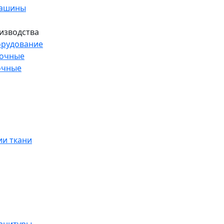
машины
изводства
рудование
рочные
очные
и ткани