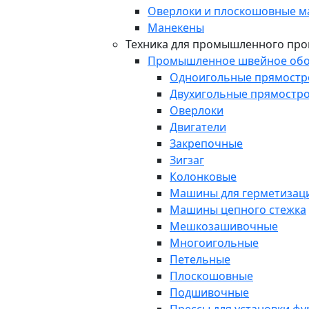
Оверлоки и плоскошовные 
Манекены
Техника для промышленного про
Промышленное швейное обо
Одноигольные прямост
Двухигольные прямостр
Оверлоки
Двигатели
Закрепочные
Зигзаг
Колонковые
Машины для герметизаци
Машины цепного стежка
Мешкозашивочные
Многоигольные
Петельные
Плоскошовные
Подшивочные