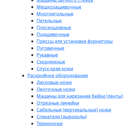
Машины цепного стежка
Мешкозашивочные
Многоигольные
Петельные
Плоскошовные
Подшивочные
Прессы для установки фурнитуры
Пуговичные
Рукавные
Скорняжные
Спуск края кожи
Раскройное оборудование
Дисковые ножи
Ленточные ножи
Машины для нарезания бейки (ленты)
Отрезные линейки
Сабельные (вертикальные) ножи
Спекатели (дыроколы)
Термоножи