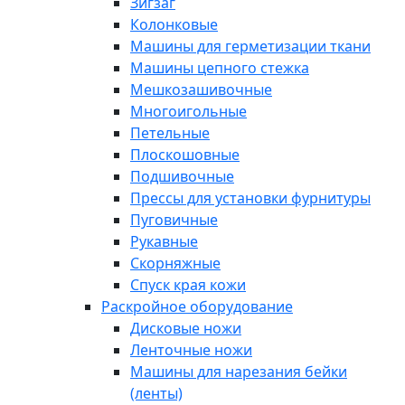
Зигзаг
Колонковые
Машины для герметизации ткани
Машины цепного стежка
Мешкозашивочные
Многоигольные
Петельные
Плоскошовные
Подшивочные
Прессы для установки фурнитуры
Пуговичные
Рукавные
Скорняжные
Спуск края кожи
Раскройное оборудование
Дисковые ножи
Ленточные ножи
Машины для нарезания бейки
(ленты)