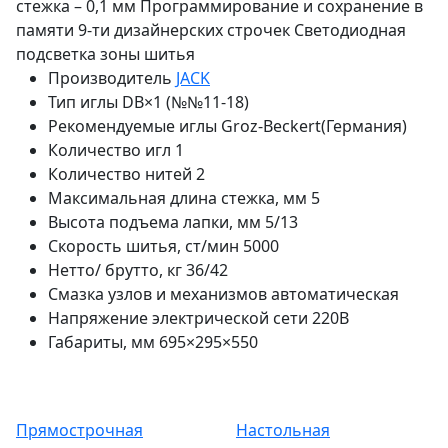
стежка – 0,1 мм Программирование и сохранение в
памяти 9-ти дизайнерских строчек Светодиодная
подсветка зоны шитья
Производитель
JACK
Тип иглы
DB×1 (№№11-18)
Рекомендуемые иглы
Groz-Beckert(Германия)
Количество игл
1
Количество нитей
2
Максимальная длина стежка, мм
5
Высота подъема лапки, мм
5/13
Скорость шитья, ст/мин
5000
Нетто/ брутто, кг
36/42
Смазка узлов и механизмов
автоматическая
Напряжение электрической сети
220В
Габариты, мм
695×295×550
Прямострочная
Настольная