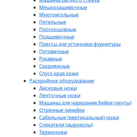
Машины цепного стежка
Мешкозашивочные
Многоигольные
Петельные
Плоскошовные
Подшивочные
Прессы для установки фурнитуры
Пуговичные
Рукавные
Скорняжные
Спуск края кожи
Раскройное оборудование
Дисковые ножи
Ленточные ножи
Машины для нарезания бейки (ленты)
Отрезные линейки
Сабельные (вертикальные) ножи
Спекатели (дыроколы)
Термоножи