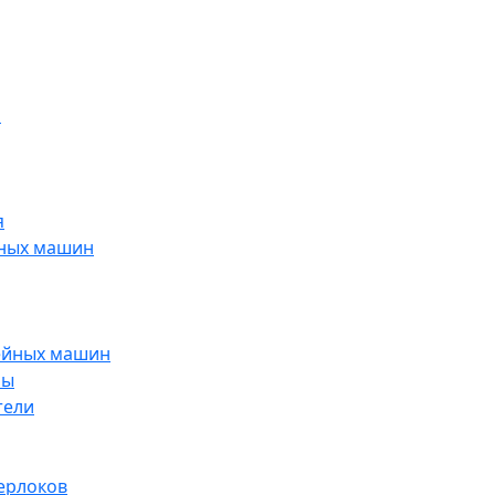
н
я
йных машин
ейных машин
ры
тели
ерлоков