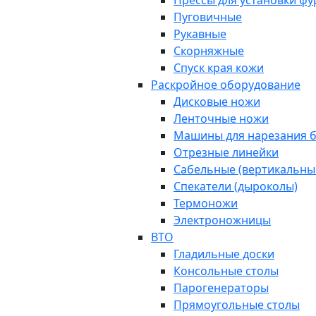
Прессы для установки ф
Пуговичные
Рукавные
Скорняжные
Спуск края кожи
Раскройное оборудование
Дисковые ножи
Ленточные ножи
Машины для нарезания б
Отрезные линейки
Сабельные (вертикальны
Спекатели (дыроколы)
Термоножи
Электроножницы
ВТО
Гладильные доски
Консольные столы
Парогенераторы
Прямоугольные столы