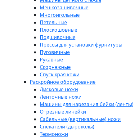
Машины цепного стежка
Мешкозашивочные
Многоигольные
Петельные
Плоскошовные
Подшивочные
Прессы для установки фурнитуры
Пуговичные
Рукавные
Скорняжные
Спуск края кожи
Раскройное оборудование
Дисковые ножи
Ленточные ножи
Машины для нарезания бейки (ленты)
Отрезные линейки
Сабельные (вертикальные) ножи
Спекатели (дыроколы)
Термоножи