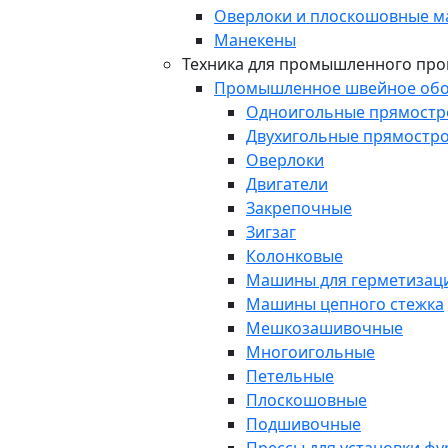
Оверлоки и плоскошовные 
Манекены
Техника для промышленного про
Промышленное швейное обо
Одноигольные прямост
Двухигольные прямостр
Оверлоки
Двигатели
Закрепочные
Зигзаг
Колонковые
Машины для герметизаци
Машины цепного стежка
Мешкозашивочные
Многоигольные
Петельные
Плоскошовные
Подшивочные