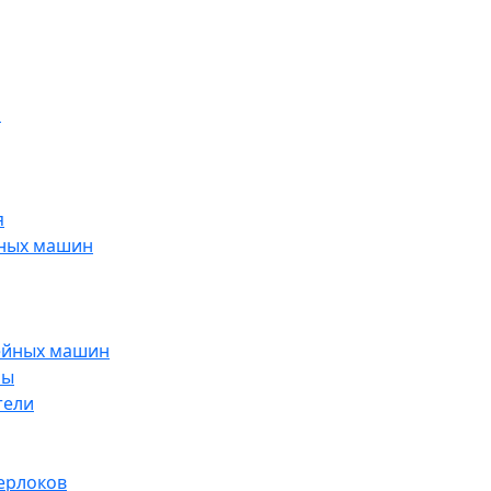
н
я
йных машин
ейных машин
ры
тели
ерлоков