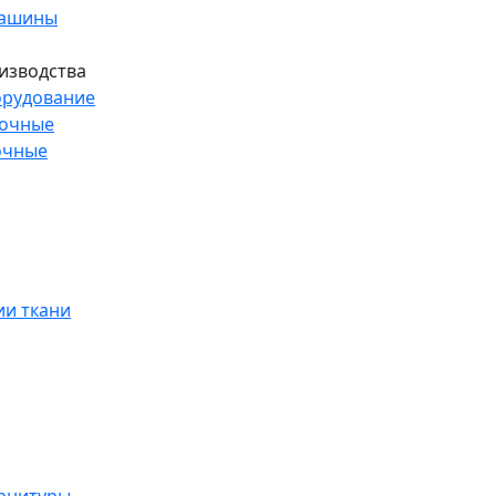
машины
изводства
рудование
рочные
очные
и ткани