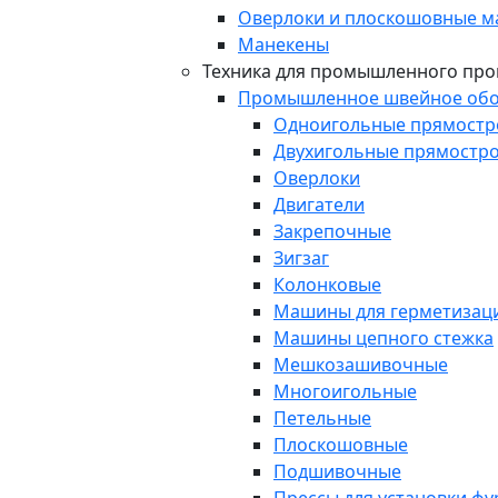
Оверлоки и плоскошовные 
Манекены
Техника для промышленного про
Промышленное швейное обо
Одноигольные прямост
Двухигольные прямостр
Оверлоки
Двигатели
Закрепочные
Зигзаг
Колонковые
Машины для герметизаци
Машины цепного стежка
Мешкозашивочные
Многоигольные
Петельные
Плоскошовные
Подшивочные