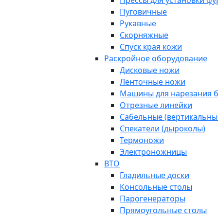
Прессы для установки ф
Пуговичные
Рукавные
Скорняжные
Спуск края кожи
Раскройное оборудование
Дисковые ножи
Ленточные ножи
Машины для нарезания б
Отрезные линейки
Сабельные (вертикальны
Спекатели (дыроколы)
Термоножи
Электроножницы
ВТО
Гладильные доски
Консольные столы
Парогенераторы
Прямоугольные столы