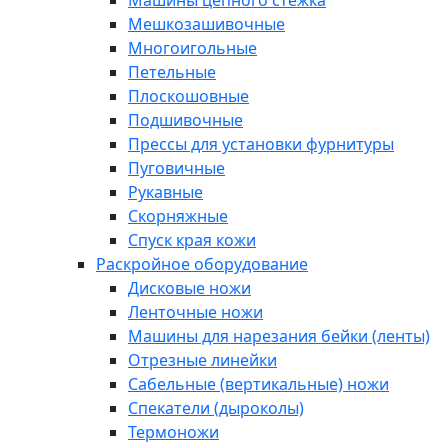
Машины цепного стежка
Мешкозашивочные
Многоигольные
Петельные
Плоскошовные
Подшивочные
Прессы для установки фурнитуры
Пуговичные
Рукавные
Скорняжные
Спуск края кожи
Раскройное оборудование
Дисковые ножи
Ленточные ножи
Машины для нарезания бейки (ленты)
Отрезные линейки
Сабельные (вертикальные) ножи
Спекатели (дыроколы)
Термоножи