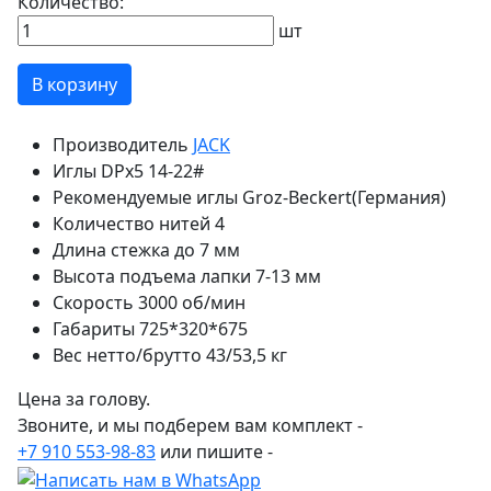
Количество:
шт
В корзину
Производитель
JACK
Иглы
DPx5 14-22#
Рекомендуемые иглы
Groz-Beckert(Германия)
Количество нитей
4
Длина стежка
до 7 мм
Высота подъема лапки
7-13 мм
Скорость
3000 об/мин
Габариты
725*320*675
Вес нетто/брутто
43/53,5 кг
Цена за голову.
Звоните, и мы подберем вам комплект -
+7 910 553-98-83
или пишите -