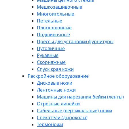
Машины цепного стежка
Мешкозашивочные
Многоигольные
Петельные
Плоскошовные
Подшивочные
Прессы для установки фурнитуры
Пуговичные
Рукавные
Скорняжные
Спуск края кожи
Раскройное оборудование
Дисковые ножи
Ленточные ножи
Машины для нарезания бейки (ленты)
Отрезные линейки
Сабельные (вертикальные) ножи
Спекатели (дыроколы)
Термоножи