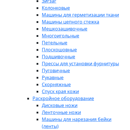
Зигзаг
Колонковые
Машины для герметизации ткани
Машины цепного стежка
Мешкозашивочные
Многоигольные
Петельные
Плоскошовные
Подшивочные
Прессы для установки фурнитуры
Пуговичные
Рукавные
Скорняжные
Спуск края кожи
Раскройное оборудование
Дисковые ножи
Ленточные ножи
Машины для нарезания бейки
(ленты)